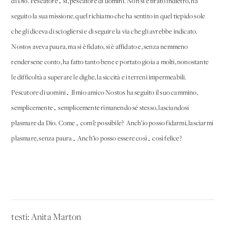
di Dio. Pescatore… sì, pescatore di uomini. Non si è tirato indietro, ha
seguito la sua missione, quel richiamo che ha sentito in quel tiepido sole
che gli diceva di sciogliersi e di seguire la via che gli avrebbe indicato.
Nostos aveva paura, ma si è fidato, si è affidato e, senza nemmeno
rendersene conto, ha fatto tanto bene e portato gioia a molti, nonostante
le difficoltà a superare le dighe, la siccità e i terreni impermeabili.
Pescatore di uomini… Il mio amico Nostos ha seguito il suo cammino,
semplicemente… semplicemente rimanendo sé stesso, lasciandosi
plasmare da Dio. Come… com’è possibile? Anch’io posso fidarmi, lasciarmi
plasmare, senza paura… Anch’io posso essere così… così felice?
testi: Anita Marton