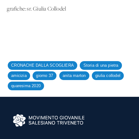
grafiche: sr. Giulia Collodel
CRONACHE DALLA SCOGLIERA
Storia di una pietra
amicizia
giorno 37
anita marton
giulia collodel
quaresima 2020