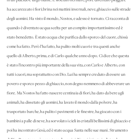
in un placido e largo fiume. È sfociato nel mare, poi è diventato pioggia e
ha accarezzato i fiori; brina nei mattini invernali, neve, ghiaccio sulle strade
degli uomini. Ha visto il mondo, Nostos, e adesso è tornato. Ci racconta di
quando è diventato acqua scelta per un compito importantissimo ed è
stato benedetto. È stato acqua che purifica dallo sporco del cuore, chissà
come ha fatto. Però l’ha fatto, ha pulito molti cuori e tra questi anche
quello di Alberto, prima, e di Carlo qualche anno dopo. Ci dice che questa
è stato l’incontro più importante della sua vita, con Carlo e Alberto, con
tutti i cuori, ma soprattutto con Dio. Lui ha sempre creduto di essere un
povero e sporco pezzo di ghiaccio, non degno nemmeno di abbeverare un
fiore. Ma Nostos ha fatto nascere centinaia di fiori, ha dato da bere agli
animali, ha dissetato gli uomini, ha lavato il mondo dalla polvere, ha
trasportato barche, ha pulito i pavimenti e le finestre, ha giocato con i
bambini a palle di neve, ha sorvolato i cieli in cristalli bellissimi di ghiaccio e
poi ha incontrato Gesù, ed è stato acqua Santa nelle sue mani. Strumento