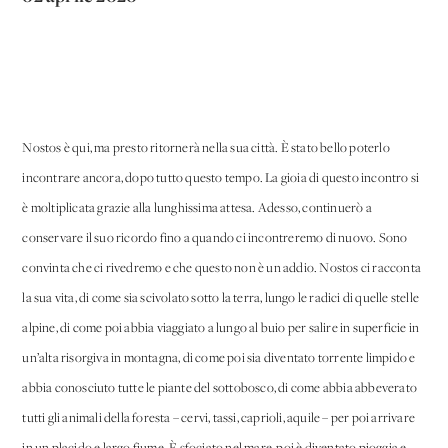
Nostos è qui, ma presto ritornerà nella sua città. È stato bello poterlo
incontrare ancora, dopo tutto questo tempo. La gioia di questo incontro si
è moltiplicata grazie alla lunghissima attesa. Adesso, continuerò a
conservare il suo ricordo fino a quando ci incontreremo di nuovo. Sono
convinta che ci rivedremo e che questo non è un addio. Nostos ci racconta
la sua vita, di come sia scivolato sotto la terra, lungo le radici di quelle stelle
alpine, di come poi abbia viaggiato a lungo al buio per salire in superficie in
un’alta risorgiva in montagna, di come poi sia diventato torrente limpido e
abbia conosciuto tutte le piante del sottobosco, di come abbia abbeverato
tutti gli animali della foresta – cervi, tassi, caprioli, aquile – per poi arrivare