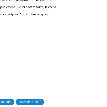
izzo ancora più grande mi bagna tutta.
può essere. Il cuore batte forte, la crepa
vicino a Kyma. Azzurro tenue, quasi
 collodel
quaresima 2020