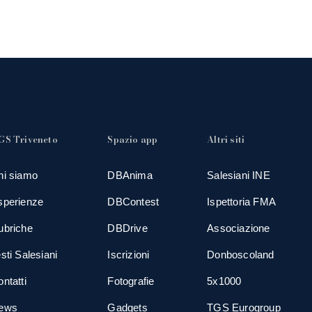
GS Triveneto
Spazio app
Altri siti
hi siamo
DBAnima
Salesiani INE
sperienze
DBContest
Ispettoria FMA
ubriche
DBDrive
Associazione
sti Salesiani
Iscrizioni
Donboscoland
ntatti
Fotografie
5x1000
ews
Gadgets
TGS Eurogroup