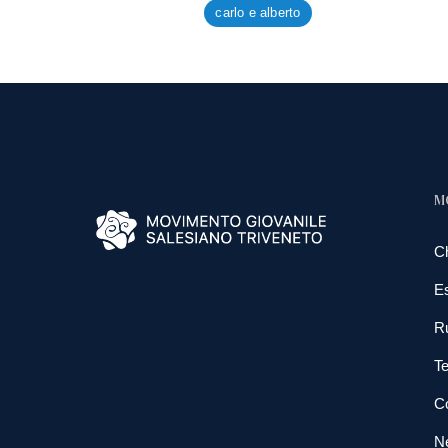
carlo e alberto
M
C
E
R
Te
Co
N