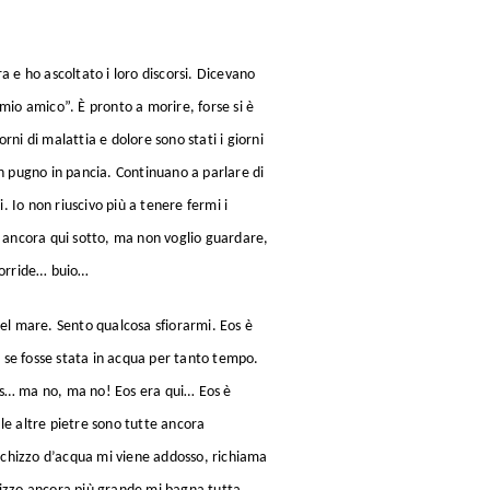
a e ho ascoltato i loro discorsi. Dicevano
mio amico”. È pronto a morire, forse si è
orni di malattia e dolore sono stati i giorni
un pugno in pancia. Continuano a parlare di
 Io non riuscivo più a tenere fermi i
a ancora qui sotto, ma non voglio guardare,
 sorride… buio…
nel mare. Sento qualcosa sfiorarmi. Eos è
e se fosse stata in acqua per tanto tempo.
 Eos… ma no, ma no! Eos era qui… Eos è
le altre pietre sono tutte ancora
 schizzo d’acqua mi viene addosso, richiama