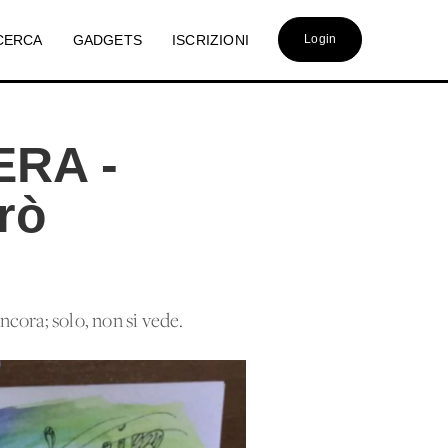
CERCA
GADGETS
ISCRIZIONI
Login
RA -
rò
ancora; solo, non si vede.