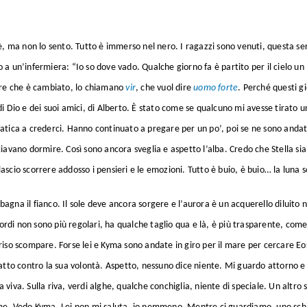
è, ma non lo sento. Tutto è immerso nel nero. I ragazzi sono venuti, questa ser
a un’infermiera: “Io so dove vado. Qualche giorno fa è partito per il cielo un 
dire che è cambiato, lo chiamano
vir
, che vuol dire
uomo
forte
. Perché questi gi
i Dio e dei suoi amici, di Alberto. È stato come se qualcuno mi avesse tirato 
tica a crederci. Hanno continuato a pregare per un po’, poi se ne sono andati.
ciavano dormire. Così sono ancora sveglia e aspetto l’alba. Credo che Stella si
ascio scorrere addosso i pensieri e le emozioni. Tutto è buio, è buio… la luna
gna il fianco. Il sole deve ancora sorgere e l’aurora è un acquerello diluito 
 bordi non sono più regolari, ha qualche taglio qua e là, è più trasparente, com
 sorriso scompare. Forse lei e Kyma sono andate in giro per il mare per cercare
atto contro la sua volontà. Aspetto, nessuno dice niente. Mi guardo attorno e 
viva. Sulla riva, verdi alghe, qualche conchiglia, niente di speciale. Un altro