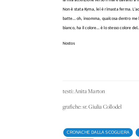
la mia attenzione verso il mare davanti a
Non è stata Kyma, lei è rimasta ferma. L’ac
batte… oh, insomma, qualcosa dentro me bat
bianco, ha il colore… è lo stesso colore de
Nostos
testi: Anita Marton
grafiche: sr. Giulia Collodel
CRONACHE DALLA SCOGLIERA