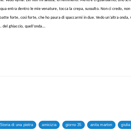
 me. Vedo Kyma. Lei non mi saluta, io nemmeno. Mentre ci guardiamo, uno sch
qua entra dentro le mie venature, tocca la crepa, sussulto. Non ci credo, non 
te forte, così forte, che ho paura di spaccarmi in due. Vedo un’altra onda, 
l… del ghiaccio, quell’onda…
Storia di una pietra
amicizia
giorno 35
anita marton
giulia