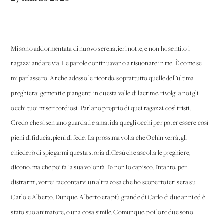
Mi sono addormentata di nuovo serena, ieri notte, e non ho sentito i
ragazzi andare via. Le parole continuavano a risuonare in me. È come se
mi parlassero. Anche adesso le ricordo, soprattutto quelle dell’ultima
preghiera: gementi e piangenti in questa valle di lacrime, rivolgi a noi gli
occhi tuoi misericordiosi. Parlano proprio di quei ragazzi, così tristi.
Credo che si sentano guardati e amati da quegli occhi per poter essere così
pieni di fiducia, pieni di fede. La prossima volta che Ochin verrà, gli
chiederò di spiegarmi questa storia di Gesù che ascolta le preghiere,
dicono, ma che poi fa la sua volontà. Io non lo capisco. Intanto, per
distrarmi, vorrei raccontarvi un’altra cosa che ho scoperto ieri sera su
Carlo e Alberto. Dunque, Alberto era più grande di Carlo di due anni ed è
stato suo animatore, o una cosa simile. Comunque, poi loro due sono