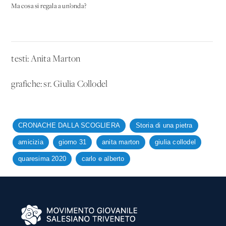
Ma cosa si regala a un’onda?
testi: Anita Marton
grafiche: sr. Giulia Collodel
CRONACHE DALLA SCOGLIERA
Storia di una pietra
amicizia
giorno 31
anita marton
giulia collodel
quaresima 2020
carlo e alberto