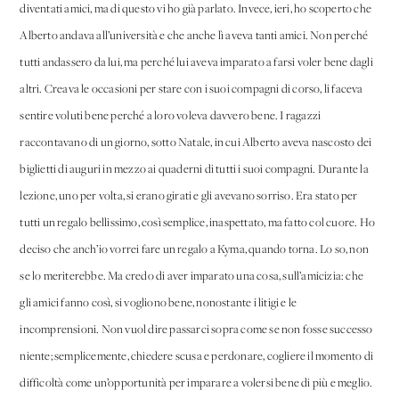
diventati amici, ma di questo vi ho già parlato. Invece, ieri, ho scoperto che
Alberto andava all’università e che anche lì aveva tanti amici. Non perché
tutti andassero da lui, ma perché lui aveva imparato a farsi voler bene dagli
altri. Creava le occasioni per stare con i suoi compagni di corso, li faceva
sentire voluti bene perché a loro voleva davvero bene. I ragazzi
raccontavano di un giorno, sotto Natale, in cui Alberto aveva nascosto dei
biglietti di auguri in mezzo ai quaderni di tutti i suoi compagni. Durante la
lezione, uno per volta, si erano girati e gli avevano sorriso. Era stato per
tutti un regalo bellissimo, così semplice, inaspettato, ma fatto col cuore. Ho
deciso che anch’io vorrei fare un regalo a Kyma, quando torna. Lo so, non
se lo meriterebbe. Ma credo di aver imparato una cosa, sull’amicizia: che
gli amici fanno così, si vogliono bene, nonostante i litigi e le
incomprensioni. Non vuol dire passarci sopra come se non fosse successo
niente; semplicemente, chiedere scusa e perdonare, cogliere il momento di
difficoltà come un’opportunità per imparare a volersi bene di più e meglio.