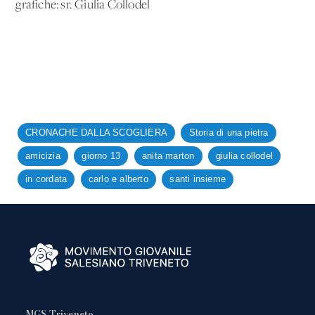
grafiche: sr. Giulia Collodel
CRONACHE DALLA SCOGLIERA
Storia di una pietra
amicizia
giorno 13
anita marton
giulia collodel
in cordata
carlo e alberto
santi insieme
MGS Triveneto