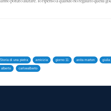
hanno potuto aiutare. Io ripenso a quando ho regalato quella goc
Storia di una pietra
amicizia
giorno 11
anita marton
giulia
 alberto
carloealberto