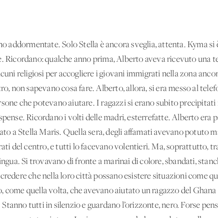
i sono addormentate. Solo Stella è ancora sveglia, attenta. Kyma si 
e. Ricordano: qualche anno prima, Alberto aveva ricevuto una te
lcuni religiosi per accogliere i giovani immigrati nella zona anc
ro, non sapevano cosa fare. Alberto, allora, si era messo al telef
sone che potevano aiutare. I ragazzi si erano subito precipitati
spense. Ricordano i volti delle madri, esterrefatte. Alberto era 
tato a Stella Maris. Quella sera, degli affamati avevano potuto m
ati del centro, e tutti lo facevano volentieri. Ma, soprattutto, t
i lingua. Si trovavano di fronte a marinai di colore, sbandati, stanc
credere che nella loro città possano esistere situazioni come qu
, come quella volta, che avevano aiutato un ragazzo del Ghana a
Stanno tutti in silenzio e guardano l’orizzonte, nero. Forse pen