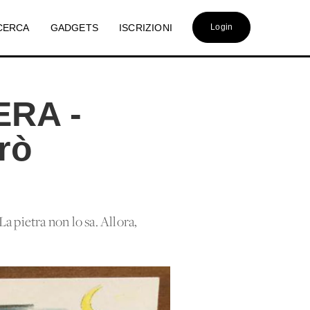
CERCA
GADGETS
ISCRIZIONI
Login
RA -
rò
a pietra non lo sa. Allora,