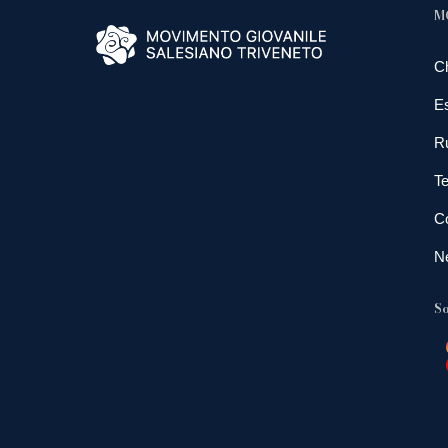
M
C
E
R
Te
Co
N
So