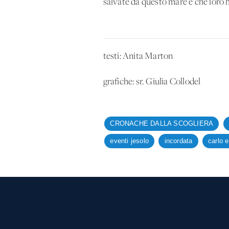
salvate da questo mare e che loro 
testi: Anita Marton
grafiche: sr. Giulia Collodel
CRONACHE DALLA SCOGLIERA
eventi jesolo
incordata
carlo e