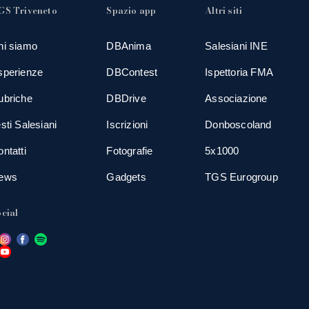
GS Triveneto
Spazio app
Altri siti
hi siamo
DBAnima
Salesiani INE
sperienze
DBContest
Ispettoria FMA
ubriche
DBDrive
Associazione
sti Salesiani
Iscrizioni
Donboscoland
ntatti
Fotografie
5x1000
ews
Gadgets
TGS Eurogroup
cial