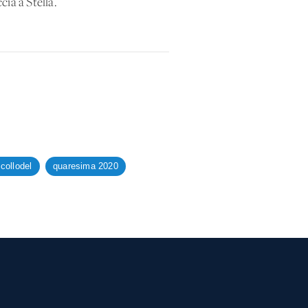
cia a Stella.
 collodel
quaresima 2020