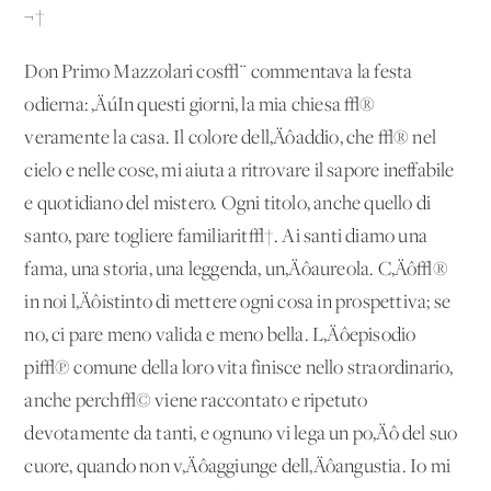
¬†
Don Primo Mazzolari cos√¨ commentava la festa
odierna: ‚ÄúIn questi giorni, la mia chiesa √®
veramente la casa. Il colore dell‚Äôaddio, che √® nel
cielo e nelle cose, mi aiuta a ritrovare il sapore ineffabile
e quotidiano del mistero. Ogni titolo, anche quello di
santo, pare togliere familiarit√†. Ai santi diamo una
fama, una storia, una leggenda, un‚Äôaureola. C‚Äô√®
in noi l‚Äôistinto di mettere ogni cosa in prospettiva; se
no, ci pare meno valida e meno bella. L‚Äôepisodio
pi√π comune della loro vita finisce nello straordinario,
anche perch√© viene raccontato e ripetuto
devotamente da tanti, e ognuno vi lega un po‚Äô del suo
cuore, quando non v‚Äôaggiunge dell‚Äôangustia. Io mi