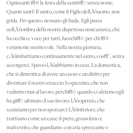
Ognissanti √® la festa della santit√† senza nome.
Quanti santi! Il santo, come il Figlio dell‚Äôuomo, non
grida. Per questo, nessuno gli bada. Egli passa
nell‚Äôombra della nostra dispettosa noncuranza, che
ha occhio e voce per tutti, fuorch√© per chi √®
veramente meritevole. Nella nostra giornata,
c‚Äôimbattiamo continuamente nel santo, cos√¨, senza
accorgerci. Spesso l‚Äôabbiamo in casa. La domestica,
che si dimentica di avere un cuore e un diritto per
diventare il nostro straccio: lo spazzino, che non
vedremo mai al lavoro, perch√© quando ci alziamo egli
ha gi√† ultimato il suo lavoro: l‚Äôoperaio, che
scansiamo per non sporcarci: l‚Äôinferiore, che
trattiamo come un cane: il prete, grossolano e
malvestito, che guardiamo con aria sprezzante e