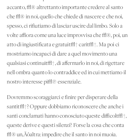
accanto, √® altrettanto importante credere al santo
che √® in noi, quello che chiede di nascere e che noi,
spesso, ci rifiutiamo di lasciar uscire dal limbo. Solo a
volte affiora come una luce improvvisa che √®, poi, un
atto di ingiustificata e gratuit√† carit√†. Ma poi ci
mostriamo incapaci di dare a quel movimento una
qualsiasi continuit√†, di affermarlo in noi, di rigettare
nell'ombra quanto lo contraddice ed in cui mettiamo il
nostro interesse pi√π essenziale.
Dovremmo scoraggiarci e finire per disperare della
santit√†? Oppure dobbiamo riconoscere che anche i
santi conclamati hanno conosciuto queste difficolt√†,
queste derive e questi silenzi? Forse la cosa che conta
√® un‚Äôaltra: impedire che il santo in noi muoia.