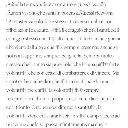
‚ÄúSulla terra‚Äù, diceva un autore (
Louis Lavelle
),
‚Äúnon vi sono che santi in potenza‚Äù: essi ricevono
l‚Äôesistenza solo da se stessi attraverso molti errori,
tribolazioni e cadute.¬†√â il coraggio che fa i santi; ed il
coraggio stesso non √© altro che la fiducia in una grazia
che viene dall'alto e che √® sempre presente, anche se
noi non sappiamo sempre accoglierla. Sembra, molto
spesso, che il santo sia pure colui che ha una pi√π forte
volont√†, che non cessa di combattere e di vincere. Ma
si potrebbe anche dire che √® colui il quale ha minor
volont√†: perch√© la volont√† √® sempre
inseparabile dall'amor proprio, essa cerca la conquista
ed il trionfo. Ora, per cosi dire nella santit√†, la
volont√† viene eclissata; lascia in s√© campo libero ad
un'azione che la sorpassa infinitamente, ma che la