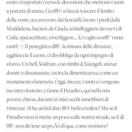
sento trasportato verso le devozioni che mettono i santi
a portata di mano. Ges√π si lascia toccare il lembo
della veste, accarezzare dai fanciulli, lavare i piedi dalla
Maddalena, baciare da Giuda, schiaffeggiare dai servi di
Caifa, sputacchiare, crocifiggere... Li voglio cos√¨ i miei
santi!¬† Il panegirico d√† la misura delle distanze,
agghiaccia il cuore, ci disobbliga da ogni impegno di
sforzo. Un bell‚Äôaltare, con nimbi d‚Äôangeli, statue
dorate e disumanate, tacita la dimenticanza, come un
monumento funerario. Oggi, invece, i santi ci vengono
incontro insieme, e fanno il Paradiso, qui nella mia
povera chiesa, davanti ai miei occhi annebbiati di
tristezze. Si ha un bel dire: √® bello credere! Ma se il
Paradiso non si mette un poco sulle nostre strade, se il di
l√† non diviene un po‚Äô di qua, come resistere?