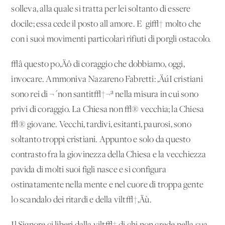
solleva, alla quale si tratta per lei soltanto di essere
docile; essa cede il posto all'amore. E' gi√† molto che
con i suoi movimenti particolari rifiuti di porgli ostacolo.
√â questo po‚Äô di coraggio che dobbiamo, oggi,
invocare. Ammoniva Nazareno Fabretti: ‚ÄúI cristiani
sono rei di ¬´non santit√†¬ª nella misura in cui sono
privi di coraggio. La Chiesa non √® vecchia; la Chiesa
√® giovane. Vecchi, tardivi, esitanti, paurosi, sono
soltanto troppi cristiani. Appunto e solo da questo
contrasto fra la giovinezza della Chiesa e la vecchiezza
pavida di molti suoi figli nasce e si configura
ostinatamente nella mente e nel cuore di troppa gente
lo scandalo dei ritardi e della vilt√†‚Äù.