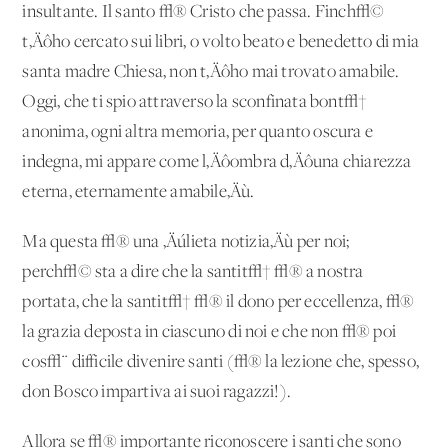
insultante. Il santo √® Cristo che passa. Finch√©
t‚Äôho cercato sui libri, o volto beato e benedetto di mia
santa madre Chiesa, non t‚Äôho mai trovato amabile.
Oggi, che ti spio attraverso la sconfinata bont√†
anonima, ogni altra memoria, per quanto oscura e
indegna, mi appare come l‚Äôombra d‚Äôuna chiarezza
eterna, eternamente amabile‚Äù.
Ma questa √® una ‚Äúlieta notizia‚Äù per noi;
perch√© sta a dire che la santit√† √® a nostra
portata, che la santit√† √® il dono per eccellenza, √®
la grazia deposta in ciascuno di noi e che non √® poi
cos√¨ difficile divenire santi (√® la lezione che, spesso,
don Bosco impartiva ai suoi ragazzi!).
Allora se √® importante riconoscere i santi che sono