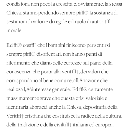
condiziona non poco la crescita e, ovviamente, la stessa
Chiesa, stanno perdendo sempre pi√π la sostanza di
testimoni di valori e di regole e il ruolo di autorit√†
morale.
Ed √® cos√¨ che i bambini finiscono per sentirsi
sempre pi√π disorientati, non hanno punti di
riferimento che diano delle certezze sul piano della
conoscenza che porta alla verit√†, dei valori che
corrispondono al bene comune, all‚Äôazione che
realizza l‚Äôinteresse generale. Ed √® certamente
massimamente grave che questa crisi valoriale e
identitaria abbracci anche la Chiesa, depositaria della
Verit√† cristiana che costituisce la radice della cultura,
della tradizione e della civilt√† italiana ed europea.