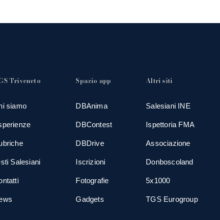
GS Triveneto
Spazio app
Altri siti
hi siamo
DBAnima
Salesiani INE
sperienze
DBContest
Ispettoria FMA
ubriche
DBDrive
Associazione
sti Salesiani
Iscrizioni
Donboscoland
ntatti
Fotografie
5x1000
ews
Gadgets
TGS Eurogroup