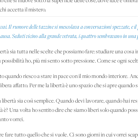
iò che si muove sotto la superficie delle cose, dove luce e ombra 
chi accetta il mistero.
vai. Il rumore delle tazzine si mescolava a conversazioni spezzate, e 
pausa. Seduti vicino alla grande vetrata, i quattro sembravano in una p
ertà sia tutta nelle scelte che possiamo fare: studiare una cosa inv
 possibilità ho, più mi sento sotto pressione. Come se ogni scel
tto quando riesco a stare in pace con il mio mondo interiore. Anch
bera affatto. Per me la libertà è uno spazio che si apre quando 
la libertà sia così semplice. Quando devi lavorare, quando hai r
tà è? Una volta ho sentito dire che siamo liberi solo quando pos
anto vorrei.
ere fare tutto quello che si vuole. Ci sono giorni in cui vorrei s