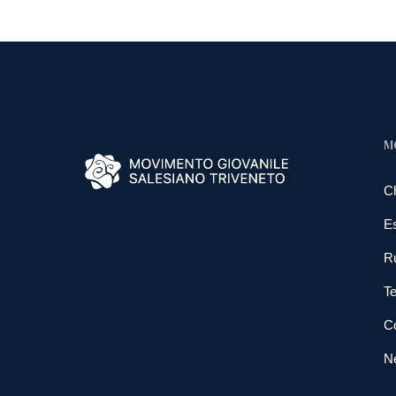
M
C
E
R
Te
Co
N