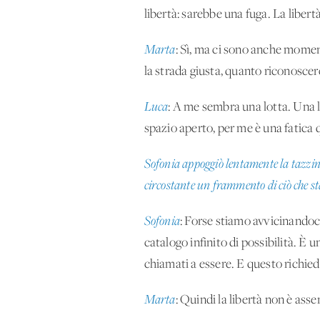
libertà: sarebbe una fuga. La libert
Marta
: Sì, ma ci sono anche moment
la strada giusta, quanto riconoscer
Luca
: A me sembra una lotta. Una lo
spazio aperto, per me è una fatica 
Sofonia appoggiò lentamente la tazzina
circostante un frammento di ciò che st
Sofonia
: Forse stiamo avvicinandoci
catalogo infinito di possibilità. È
chiamati a essere. E questo richiede
Marta
: Quindi la libertà non è assen