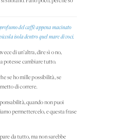
si sfiorano. Parlo poco, perché so
il profumo del caffè appena macinato
iccola isola dentro quel mare di voci.
ece di un’altra, dire sì o no,
ta potesse cambiare tutto.
e se ho mille possibilità, se
smetto di correre.
esponsabilità, quando non puoi
siamo permettercelo, e questa frase
cappare da tutto, ma non sarebbe