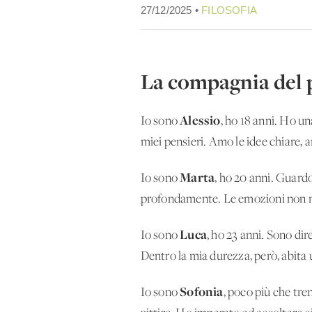
27/12/2025 •
FILOSOFIA
La compagnia del 
Alessio
Io sono
, ho 18 anni. Ho u
miei pensieri. Amo le idee chiare, 
Marta
Io sono
, ho 20 anni. Guardo
profondamente. Le emozioni non mi 
Luca
Io sono
, ho 23 anni. Sono dir
Dentro la mia durezza, però, abita 
Sofonia
Io sono
, poco più che tre