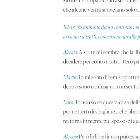
zittire. Ho imparato ad ascoltare c
che alcune verità si rivelano solo a 
Il bar era animato da un continuo via 
arrivava a tratti, come un invito alla 
Alessio
: A volte mi sembra che la lib
decidere per conto nostro. Però più
Marta
: Io mi sento libera soprattu
dentro sono confusa non mi sento li
Luca
: Io non so se questa cosa del
permetterti di sbagliare… che liber
mi torna in mente più spesso di qu
Alessio
: Però la libertà non può ess