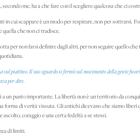
à, secondo me, ha a che fare con il scegliere qualcosa che ci cost
i in cui scappare è un modo per respirare, non per sottrarsi. For
e quella che non ci tradisce.
tta per non farsi definire dagli altri, per non seguire quello che 
quotidiana.
 sul piattino. Il suo sguardo si fermò sul movimento della gente fuori
ava per dire.
 a un punto importante. La libertà non è un territorio da conqui
 una forma di verità vissuta. Gli antichi dicevano che siamo libe
 ascolto, coraggio e una certa fedeltà a se stessi.
za di limiti.