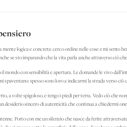
pensiero
na mente logica e concreta: cerco ordine nelle cose e mi sento b
anche se sto imparando che la vita parla anche attraverso ciò ch
 il mondo con sensibilità e apertura. Le domande le vivo dall’int
spaventano: spesso sono loro a indicarmi la strada verso ciò c
etto, a volte spigoloso, e tengo i piedi per terra. Vedo ciò che no
un desiderio sincero di autenticità che continua a chiedermi one
ntenne. Porto con me un silenzio che nasce da ferite attraversa