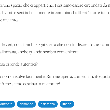
ti, uno spazio che ci appartiene. Possiamo essere circondati da mi
 davanti e sentirci finalmente in cammino. La libertà non è tanto
le viviamo.
ende veri, non stanchi. Ogni scelta che non tradisce ciò che siamo
i allontana, anche quando sembra conveniente.
osa ci rende autentici?
 non si risolve facilmente. Rimane aperta, come un invito quotidi
 ciò che siamo destinati a diventare?
confronto
domande
esistenza
libertà