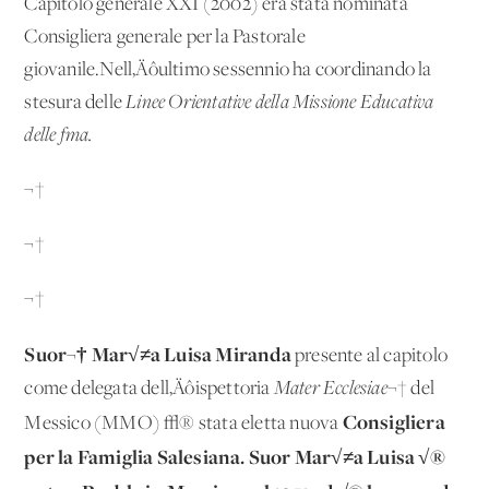
Capitolo generale XXI (2002) era stata nominata
Consigliera generale per la Pastorale
giovanile.Nell‚Äôultimo sessennio ha coordinando la
stesura delle
Linee Orientative della Missione Educativa
delle fma.
¬†
¬†
¬†
Suor¬†
Mar√≠a Luisa Miranda
presente al capitolo
come delegata dell‚Äôispettoria
Mater Ecclesiae
¬† del
Consigliera
Messico (MMO) √® stata eletta nuova
per
la Famiglia Salesiana. Suor Mar√≠a Luisa √®