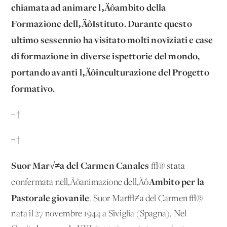
chiamata ad animare l‚Äôambito della
Formazione dell‚ÄôIstituto. Durante questo
ultimo sessennio ha visitato molti noviziati e case
di formazione in diverse ispettorie del mondo,
portando avanti l‚Äôinculturazione del Progetto
formativo.
¬†
¬†
Suor Mar√≠a del Carmen Canales
√® stata
Ambito per
la
confermata nell‚Äôanimazione dell‚Äô
Pastorale
giovanile
. Suor Mar√≠a del Carmen √®
nata il 27 novembre 1944 a Siviglia (Spagna). Nel