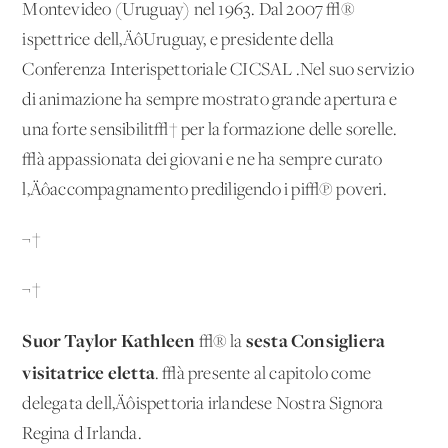
Montevideo (Uruguay) nel 1963. Dal 2007 √®
ispettrice dell‚ÄôUruguay, e presidente della
Conferenza Interispettoriale CICSAL .Nel suo servizio
di animazione ha sempre mostrato grande apertura e
una forte sensibilit√† per la formazione delle sorelle.
√à appassionata dei giovani e ne ha sempre curato
l‚Äôaccompagnamento prediligendo i pi√π poveri.
¬†
¬†
Suor Taylor Kathleen
sesta Consigliera
√® la
visitatrice eletta
. √à presente al capitolo come
delegata dell‚Äôispettoria irlandese Nostra Signora
Regina d'Irlanda.