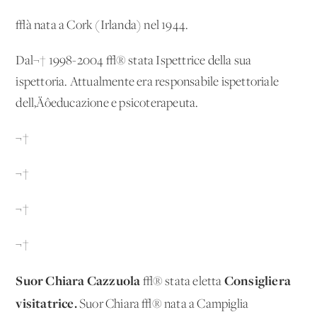
√à nata a Cork (Irlanda) nel 1944.
Dal¬† 1998-2004 √® stata Ispettrice della sua
ispettoria. Attualmente era responsabile ispettoriale
dell‚Äôeducazione e psicoterapeuta.
¬†
¬†
¬†
¬†
Suor
Chiara Cazzuola
Consigliera
√® stata eletta
visitatrice.
Suor Chiara √® nata a Campiglia