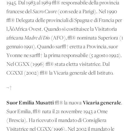
1945. Dal 1983 al 1989 √® responsabile della provincia
francese del
Sacro Cuore
(con sede a Parigi). Nel 1990
√® Delegata delle provinciali di Spagna e di Francia per
l‚ÄôAfrica Ovest. Quando si costituisce la Visitatoria
africana
Madre di Dio
(AFO), √® nominata Superiora (1
gennaio 1991). Quando sar√† eretta a Provincia, suor
Yvonne ne sar√† la prima responsabile (5 agosto 1992).
Nel CGXX (1996) √® stata eletta visitatrice. Dal
CGXXI (2002) √® la Vicaria generale dell'Istituto.
¬†
Suor Emilia Musatti
Vicaria generale
√® la nuova
.
Suor Emilia, √® nata il 21 novembre 1943 a Ome
(Brescia). Ha ricevuto il mandato di Consigliera
Visitatrice nel CGXX(1996). Nel 2002 il mandato le