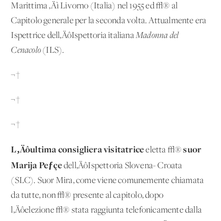
Marittima ‚Äì Livorno (Italia) nel 1955 ed √® al
Capitolo generale per la seconda volta. Attualmente era
Ispettrice dell‚ÄôIspettoria italiana
Madonna del
Cenacolo
(ILS).
¬†
¬†
¬†
L‚Äôultima consigliera visitatrice
suor
eletta √®
Marija Peƒçe
dell‚ÄôIspettoria Slovena- Croata
(SLC). Suor Mira, come viene comunemente chiamata
da tutte, non √® presente al capitolo, dopo
l‚Äôelezione √® stata raggiunta telefonicamente dalla