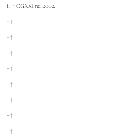
il¬† CGXXI nel 2002.
¬†
¬†
¬†
¬†
¬†
¬†
¬†
¬†