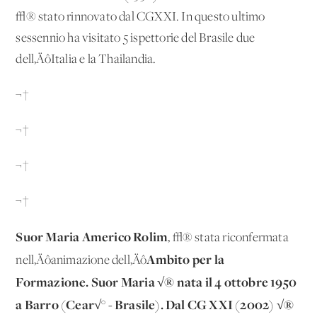
√® stato rinnovato dal CGXXI. In questo ultimo
sessennio ha visitato 5 ispettorie del Brasile due
dell‚ÄôItalia e la Thailandia.
¬†
¬†
¬†
¬†
Suor Maria Americo Rolim
, √® stata riconfermata
Ambito per
la
nell‚Äôanimazione dell‚Äô
Formazione. Suor Maria √® nata il 4 ottobre 1950
a Barro (Cear√° - Brasile). Dal CG XXI (2002) √®