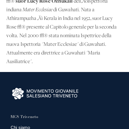
suor
Lucy Rose Ozhukail
√®
dell‚Äôispettoria
indiana
Mater Ecclesiae
di Guwahati. Nata a
Athirampuzha ‚Äì Kerala in India nel 1952, suor Lucy
Rose √® presente al Capitolo generale per la seconda
volta. Nel 2000 √® stata nominata Ispettrice della
nuova Ispettoria "Mater Ecclesiae" di Guwahati.
Attualmente era direttrice a Guwahati "Maria
Ausiliatrice".
MGS Triveneto
Chi siamo