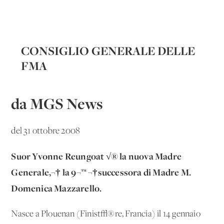
CONSIGLIO GENERALE DELLE
FMA
da MGS News
del 31 ottobre 2008
Suor Yvonne Reungoat √® la nuova Madre
Generale,¬† la 9¬™ ¬†successora di Madre M.
Domenica Mazzarello.
Nasce a Plouenan (Finist√®re, Francia) il 14 gennaio