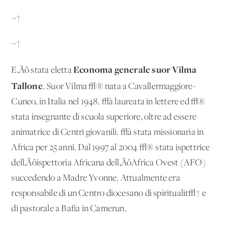
¬†
¬†
Economa generale
suor
Vilma
E‚Äô stata eletta
Tallone
. Suor Vilma √® nata a Cavallermaggiore-
Cuneo, in Italia nel 1948. √à laureata in lettere ed √®
stata insegnante di scuola superiore, oltre ad essere
animatrice di Centri giovanili. √à stata missionaria in
Africa per 25 anni. Dal 1997 al 2004 √® stata ispettrice
dell‚Äôispettoria Africana dell‚ÄôAfrica Ovest (AFO)
succedendo a Madre Yvonne. Attualmente era
responsabile di un Centro diocesano di spiritualit√† e
di pastorale a Bafia in Camerun.