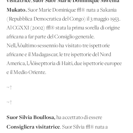
visitatrice
suor Suor Marie Dominique Mwema
,
Mukato.
Suor Marie Dominique √® nata a Sakania
(Repubblica Democratica del Congo) il 3 maggio 1953.
Al CGXXI (2002) √® stata la prima sorella di origine
africana a far parte del Consiglio generale.
Nell‚Äôultimo sessennio ha visitato tre ispettorie
africane e il Madagascar, le tre ispettorie del Nord
America, l‚Äôisepttoria di Haiti, due ispettorie europee
e il Medio Oriente.
¬†
¬†
Suor Silvia Boullosa,
ha accettato di essere
Consigliera visitatrice
. Suor Silvia √® nata a