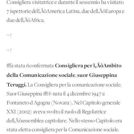
Consigliera visitatrice e durante il sessennio ha visitato
7 ispettorie dell‚ÄôAmerica Latina, due dell‚ÄôEuropa e
due dell‚ÄôAfrica.
¬†
¬†
Consigliera per l‚ÄôAmbito
√à stata riconfermata
della Comunicazione sociale
suor Giuseppina
,
Teruggi.
La Consigliera per la comunicazione sociale.
Suor Giuseppina √® nata il 4 dicembre 1947 a
Fontaneto d'Agogna (Novara). Nel Capitolo generale
XXI (2002) aveva svolto il ruolo di Regolatrice
dell‚Äôassemblea capitolare. Nello stesso Capitolo era
stata eletta consigliera per la Comunicazione sociale.