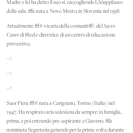
Madre e lei ha detto il suo si, raccogliendo l‚Äôapplauso
della sala. √à nata a Novo Mesto, in Slovenia nel 1958.
Attualmente √® vicaria della comunit√† del
Sacro
Cuore
di Bled e direttrice di un centro di educazione
preventiva.
¬†
¬†
¬†
Suor Piera √® nata a Carignano, Torino (Italia) nel
1947. Ha respirato aria salesiana da sempre: in famiglia,
prima, e poi entrando pre-aspirante a Giaveno. √à
nominata Segretaria generale per la prima volta durante