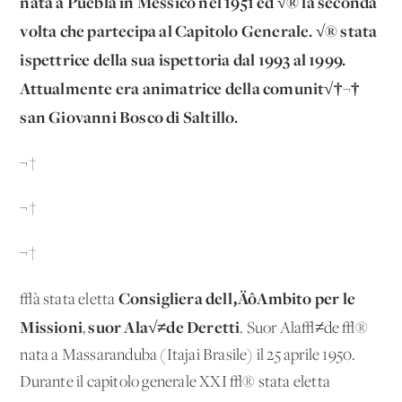
nata a Puebla in Messico nel 1951 ed √® la seconda
volta che partecipa al Capitolo Generale. √® stata
ispettrice della sua ispettoria dal 1993 al 1999.
Attualmente era animatrice della comunit√†¬†
san Giovanni Bosco di Saltillo.
¬†
¬†
¬†
Consigliera dell‚ÄôAmbito per le
√à stata eletta
Missioni
suor Ala√≠de Deretti
,
. Suor Ala√≠de √®
nata a Massaranduba (Itajai Brasile) il 25 aprile 1950.
Durante il capitolo generale XXI √® stata eletta