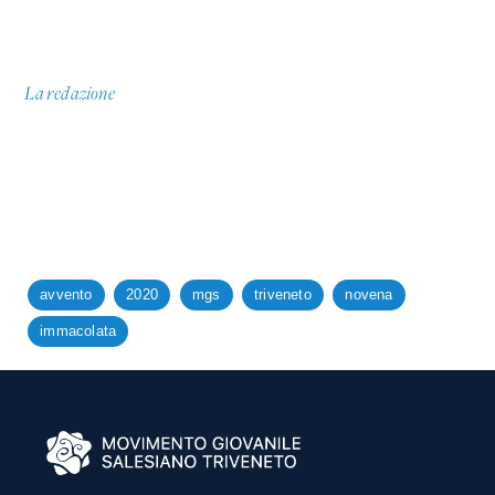
La redazione
avvento
2020
mgs
triveneto
novena
immacolata