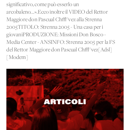
significativo, come può esserlo un
arcobaleno...».Ecco inoltre il VIDEO del Rettor
Maggiore don Pascual Ch√°vez alla Strenna
2005TITOLO: Strenna 2005 - Una casa per i
giovaniPRODUZIONE: Missioni Don Bosco -
Media Center - ANSINFO: Strenna 2005 per la FS
del Rettor Maggiore don Pascual Ch√°vez[Adsl]
[Modem]