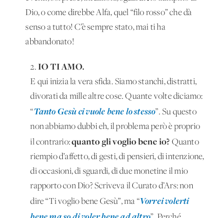
Dio, o come direbbe Alfa, quel “filo rosso” che dà
senso a tutto! C’è sempre stato, mai ti ha
abbandonato!
IO TI AMO.
2.
E qui inizia la vera sfida. Siamo stanchi, distratti,
divorati da mille altre cose. Quante volte diciamo:
Tanto Gesù ci vuole bene lo stesso
“
”. Su questo
non abbiamo dubbi eh, il problema però è proprio
quanto gli voglio bene io?
il contrario:
Quanto
riempio d’affetto, di gesti, di pensieri, di intenzione,
di occasioni, di sguardi, di due monetine il mio
rapporto con Dio? Scriveva il Curato d’Ars: non
Vorrei volerti
dire “Ti voglio bene Gesù”, ma “
bene ma so di voler bene ad altro
”. Perché