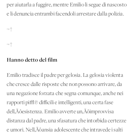
per aiutarla a fuggire, mentre Emilio li segue di nascosto
e li denuncia entrambi facendoli arrestare dalla polizia.
¬†
¬†
Hanno detto del film
Emilio tradisce il padre per gelosia. La gelosia violenta
che cresce dalle risposte che non possono arrivare, da
una negazione forzata che segna comunque, anche nei
rapporti pi√π difficili e intelligenti, una certa fase
dell‚Äôesistenza. Emilio avverte un‚Äôimprovvisa
distanza dal padre, una sfasatura che intorbida certezze
e umori. Nell‚Äôansia adolescente che intravede i salti