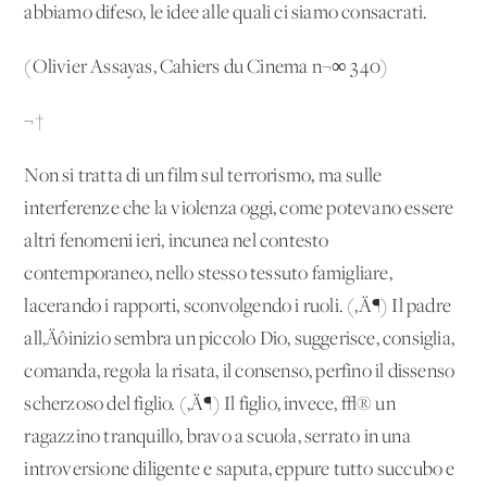
abbiamo difeso, le idee alle quali ci siamo consacrati.
(Olivier Assayas, Cahiers du Cinema n¬∞ 340)
¬†
Non si tratta di un film sul terrorismo, ma sulle
interferenze che la violenza oggi, come potevano essere
altri fenomeni ieri, incunea nel contesto
contemporaneo, nello stesso tessuto famigliare,
lacerando i rapporti, sconvolgendo i ruoli. (‚Ä¶) Il padre
all‚Äôinizio sembra un piccolo Dio, suggerisce, consiglia,
comanda, regola la risata, il consenso, perfino il dissenso
scherzoso del figlio. (‚Ä¶) Il figlio, invece, √® un
ragazzino tranquillo, bravo a scuola, serrato in una
introversione diligente e saputa, eppure tutto succubo e