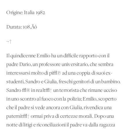
Origine: Italia 1982
Durata: 108‚Äô
¬†
Il quindicenne Emilio ha un difficile rapporto con il
padre Dario, un professore universitario, che sembra
interessarsi molto di pi√π ad una coppia di suoi ex-
studenti, Sandro e Giulia, freschi genitori di un bambino.
Sandro √® in realt√† un terrorista che rimane ucciso
in uno scontro al fuoco con la polizia; Emilio, scoperto
che il padre si vede ancora con Giulia, rivendica una
paternit√† ormai priva di certezze morali. Dopo una
notte di litigi e riconciliazioni il padre va dalla ragazza