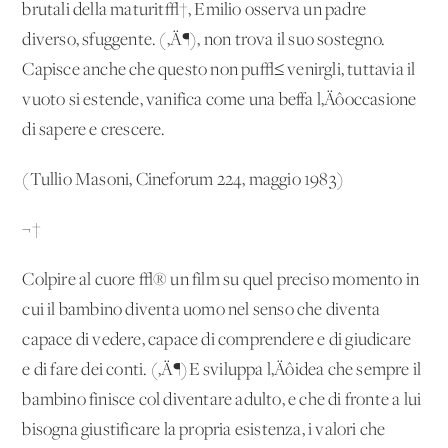
brutali della maturit√†, Emilio osserva un padre
diverso, sfuggente. (‚Ä¶), non trova il suo sostegno.
Capisce anche che questo non pu√≤ venirgli, tuttavia il
vuoto si estende, vanifica come una beffa l‚Äôoccasione
di sapere e crescere.
(Tullio Masoni, Cineforum 224, maggio 1983)
¬†
Colpire al cuore √® un film su quel preciso momento in
cui il bambino diventa uomo nel senso che diventa
capace di vedere, capace di comprendere e di giudicare
e di fare dei conti. (‚Ä¶)E sviluppa l‚Äôidea che sempre il
bambino finisce col diventare adulto, e che di fronte a lui
bisogna giustificare la propria esistenza, i valori che