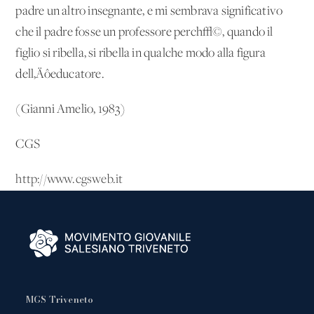
padre un altro insegnante, e mi sembrava significativo
che il padre fosse un professore perch√©, quando il
figlio si ribella, si ribella in qualche modo alla figura
dell‚Äôeducatore.
(Gianni Amelio, 1983)
CGS
http://www.cgsweb.it
MGS Triveneto