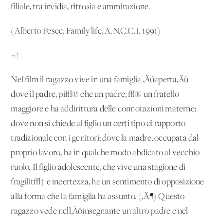
filiale, tra invidia, ritrosia e ammirazione.
(Alberto Pesce, Family life, A.N.C.C.I. 1991)
¬†
Nel film il ragazzo vive in una famiglia ‚Äúaperta‚Äù
dove il padre, pi√π che un padre, √® un fratello
maggiore e ha addirittura delle connotazioni materne;
dove non si chiede al figlio un certi tipo di rapporto
tradizionale con i genitori; dove la madre, occupata dal
proprio lavoro, ha in qualche modo abdicato al vecchio
ruolo. Il figlio adolescente, che vive una stagione di
fragilit√† e incertezza, ha un sentimento di opposizione
alla forma che la famiglia ha assunto. (‚Ä¶) Questo
ragazzo vede nell‚Äôinsegnante un altro padre e nel