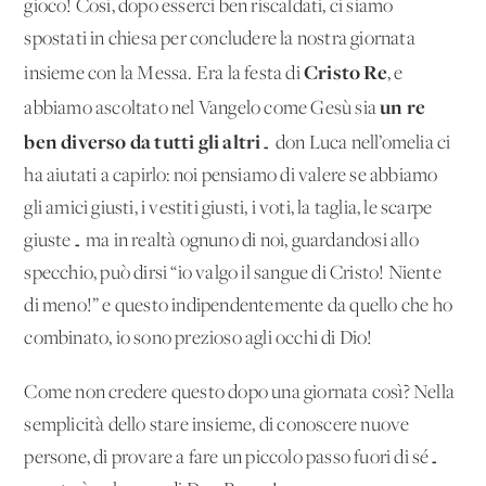
gioco! Così, dopo esserci ben riscaldati, ci siamo
spostati in chiesa per concludere la nostra giornata
Cristo Re
insieme con la Messa. Era la festa di
, e
un re
abbiamo ascoltato nel Vangelo come Gesù sia
ben diverso da tutti gli altri
… don Luca nell’omelia ci
ha aiutati a capirlo: noi pensiamo di valere se abbiamo
gli amici giusti, i vestiti giusti, i voti, la taglia, le scarpe
giuste… ma in realtà ognuno di noi, guardandosi allo
specchio, può dirsi “io valgo il sangue di Cristo! Niente
di meno!” e questo indipendentemente da quello che ho
combinato, io sono prezioso agli occhi di Dio!
Come non credere questo dopo una giornata così? Nella
semplicità dello stare insieme, di conoscere nuove
persone, di provare a fare un piccolo passo fuori di sé…