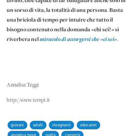
divino, cioè capace di far baluginare anche solo in
un sorso di vita, la totalità di una persona
Basta
.
una briciola di tempo per intuire che tutto il
bisogno contenuto nella domanda «chi sei?» si
riverbera nel
miracolo di accorgersi che «ci sei»
.
Annalisa Teggi
http://www.tempi.it
giovani
adulti
insegnanti
educatori
annalisa teggi
realtà
cammini