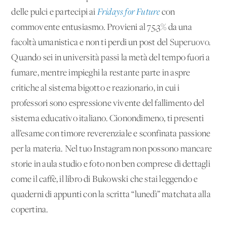
delle pulci e partecipi ai
Fridays for Future
con
commovente entusiasmo. Provieni al 75,3% da una
facoltà umanistica e non ti perdi un post del
Superuovo
.
Quando sei in università passi la metà del tempo fuori a
fumare, mentre impieghi la restante parte in aspre
critiche al sistema bigotto e reazionario, in cui i
professori sono espressione vivente del fallimento del
sistema educativo italiano. Cionondimeno, ti presenti
all’esame con timore reverenziale e sconfinata passione
per la materia. Nel tuo Instagram non possono mancare
storie in aula studio e foto non ben comprese di dettagli
come il caffè, il libro di Bukowski che stai leggendo e
quaderni di appunti con la scritta “lunedì” matchata alla
copertina.