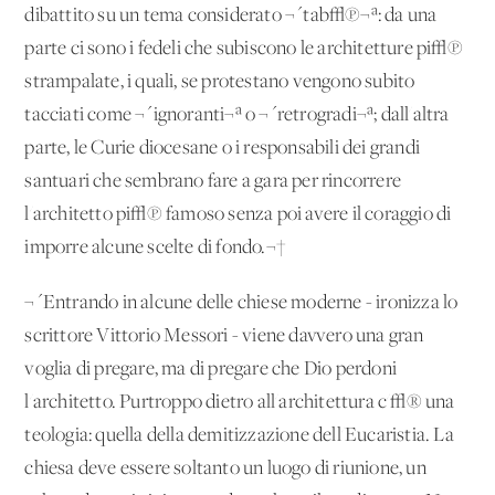
dibattito su un tema considerato ¬´tab√π¬ª: da una
parte ci sono i fedeli che subiscono le architetture pi√π
strampalate, i quali, se protestano vengono subito
tacciati come ¬´ignoranti¬ª o ¬´retrogradi¬ª; dall'altra
parte, le Curie diocesane o i responsabili dei grandi
santuari che sembrano fare a gara per rincorrere
l'architetto pi√π famoso senza poi avere il coraggio di
imporre alcune scelte di fondo.¬†
¬´Entrando in alcune delle chiese moderne - ironizza lo
scrittore Vittorio Messori - viene davvero una gran
voglia di pregare, ma di pregare che Dio perdoni
l'architetto. Purtroppo dietro all'architettura c'√® una
teologia: quella della demitizzazione dell'Eucaristia. La
chiesa deve essere soltanto un luogo di riunione, un