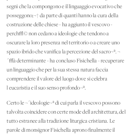
segni che la compongono e il linguaggio evocativo che
posseggono;¬† da parte di quanti hanno la cura della
costruzione delle chiese - ha aggiunto il vescovo -
perch√© non cedano a ideologie che tendono a
oscurare la loro presenza nel territorio o a creare uno
spazio ibrido che vanifica la percezione del sacro¬ª. ¬
´√à determinante - ha concluso Fisichella - recuperare
un linguaggio che per la sua stessa natura faccia
comprendere il valore del luogo dove si celebra
l'eucaristia e il suo senso profondo¬ª.
Certo le ¬´ideologie¬ª di cui parla il vescovo possono
talvolta coincidere con certe mode dell'architettura, del
tutto estranee alla tradizione liturgica cristiana. Le
parole di monsignor Fisichella aprono finalmente il