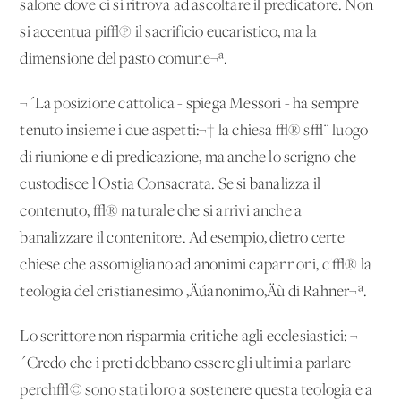
salone dove ci si ritrova ad ascoltare il predicatore. Non
si accentua pi√π il sacrificio eucaristico, ma la
dimensione del pasto comune¬ª.
¬´La posizione cattolica - spiega Messori - ha sempre
tenuto insieme i due aspetti:¬† la chiesa √® s√¨ luogo
di riunione e di predicazione, ma anche lo scrigno che
custodisce l'Ostia Consacrata. Se si banalizza il
contenuto, √® naturale che si arrivi anche a
banalizzare il contenitore. Ad esempio, dietro certe
chiese che assomigliano ad anonimi capannoni, c'√® la
teologia del cristianesimo ‚Äúanonimo‚Äù di Rahner¬ª.
Lo scrittore non risparmia critiche agli ecclesiastici: ¬
´Credo che i preti debbano essere gli ultimi a parlare
perch√© sono stati loro a sostenere questa teologia e a