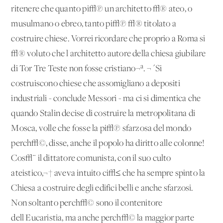
ritenere che quanto pi√π un architetto √® ateo, o
musulmano o ebreo, tanto pi√π √® titolato a
costruire chiese. Vorrei ricordare che proprio a Roma si
√® voluto che l'architetto autore della chiesa giubilare
di Tor Tre Teste non fosse cristiano¬ª. ¬´Si
costruiscono chiese che assomigliano a depositi
industriali - conclude Messori - ma ci si dimentica che
quando Stalin decise di costruire la metropolitana di
Mosca, volle che fosse la pi√π sfarzosa del mondo
perch√©, disse, anche il popolo ha diritto alle colonne!
Cos√¨ il dittatore comunista, con il suo culto
ateistico,¬† aveva intuito ci√≤ che ha sempre spinto la
Chiesa a costruire degli edifici belli e anche sfarzosi.
Non soltanto perch√© sono il contenitore
dell'Eucaristia, ma anche perch√© la maggior parte