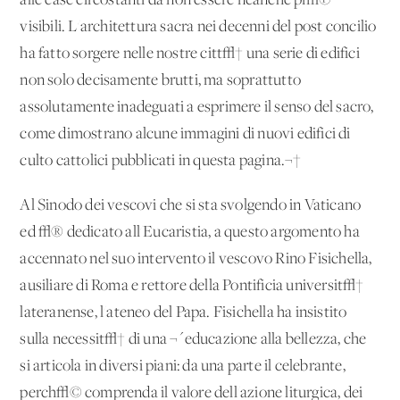
alle case circostanti da non essere neanche pi√π
visibili. L'architettura sacra nei decenni del post concilio
ha fatto sorgere nelle nostre citt√† una serie di edifici
non solo decisamente brutti, ma soprattutto
assolutamente inadeguati a esprimere il senso del sacro,
come dimostrano alcune immagini di nuovi edifici di
culto cattolici pubblicati in questa pagina.¬†
Al Sinodo dei vescovi che si sta svolgendo in Vaticano
ed √® dedicato all'Eucaristia, a questo argomento ha
accennato nel suo intervento il vescovo Rino Fisichella,
ausiliare di Roma e rettore della Pontificia universit√†
lateranense, l'ateneo del Papa. Fisichella ha insistito
sulla necessit√† di una ¬´educazione alla bellezza, che
si articola in diversi piani: da una parte il celebrante,
perch√© comprenda il valore dell'azione liturgica, dei