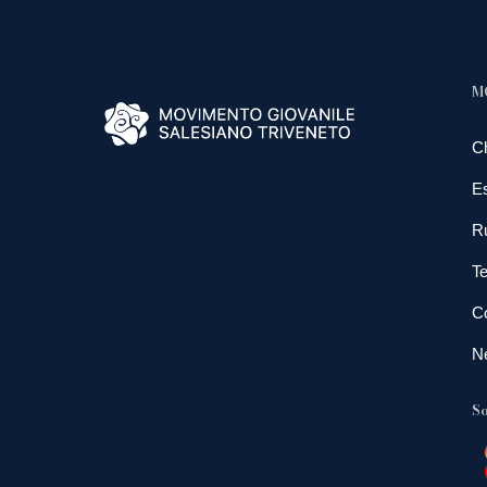
M
C
E
R
Te
Co
N
So