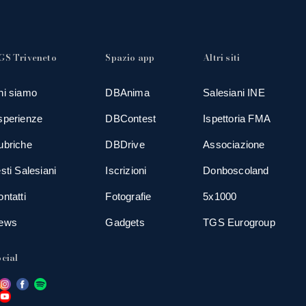
GS Triveneto
Spazio app
Altri siti
hi siamo
DBAnima
Salesiani INE
sperienze
DBContest
Ispettoria FMA
ubriche
DBDrive
Associazione
sti Salesiani
Iscrizioni
Donboscoland
ntatti
Fotografie
5x1000
ews
Gadgets
TGS Eurogroup
cial