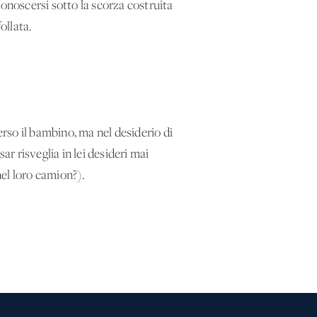
conoscersi sotto la scorza costruita
ollata.
so il bambino, ma nel desiderio di
 risveglia in lei desideri mai
nel loro camion?).