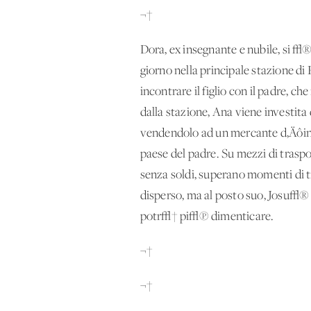
¬†
Dora, ex insegnante e nubile, si √®
giorno nella principale stazione di 
incontrare il figlio con il padre, 
dalla stazione, Ana viene investita
vendendolo ad un mercante d‚Äôinfa
paese del padre. Su mezzi di traspo
senza soldi, superano momenti di tri
disperso, ma al posto suo, Josu√® t
potr√† pi√π dimenticare.
¬†
¬†