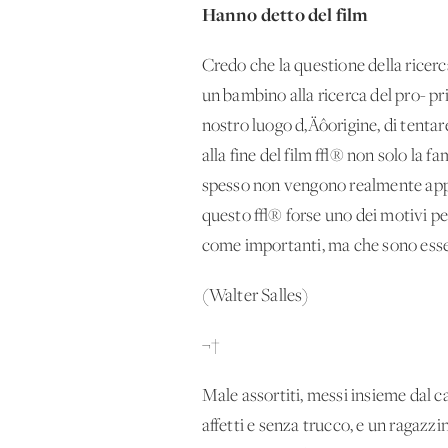
Hanno detto del film
Credo che la questione della ricerc
un bambino alla ricerca del pro- pr
nostro luogo d‚Äôorigine, di tenta
alla fine del film √® non solo la f
spesso non vengono realmente appre
questo √® forse uno dei motivi per
come importanti, ma che sono essen
(Walter Salles)
¬†
Male assortiti, messi insieme dal c
affetti e senza trucco, e un ragazz