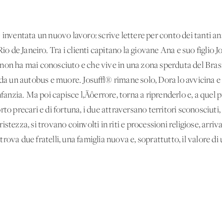
 inventata un nuovo lavoro: scrive lettere per conto dei tanti an
Rio de Janeiro. Tra i clienti capitano la giovane Ana e suo figlio
che non ha mai conosciuto e che vive in una zona sperduta del Br
 da un autobus e muore. Josu√® rimane solo, Dora lo avvicina e p
nzia. Ma poi capisce l‚Äôerrore, torna a riprenderlo e, a quel 
rto precari e di fortuna, i due attraversano territori sconosciu
stezza, si trovano coinvolti in riti e processioni religiose, arri
rova due fratelli, una famiglia nuova e, soprattutto, il valore d