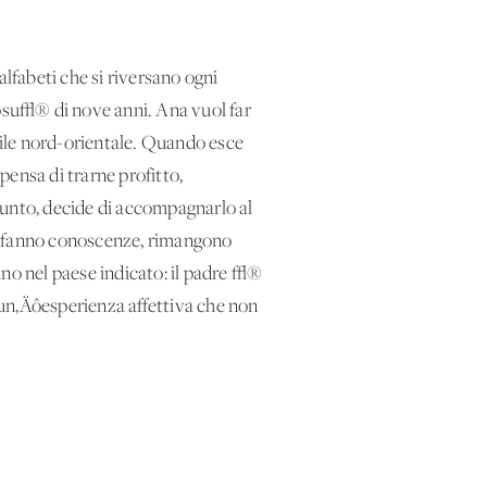
alfabeti che si riversano ogni
 Josu√® di nove anni. Ana vuol far
asile nord-orientale. Quando esce
ensa di trarne profitto,
punto, decide di accompagnarlo al
ti, fanno conoscenze, rimangono
vano nel paese indicato: il padre √®
i un‚Äôesperienza affettiva che non