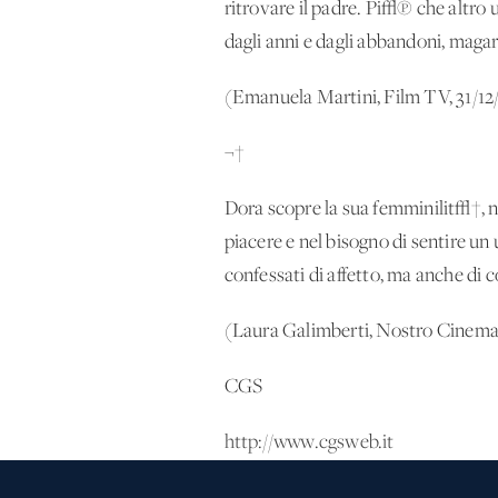
ritrovare il padre. Pi√π che altro 
dagli anni e dagli abbandoni, magari
(Emanuela Martini, Film TV, 31/12
¬†
Dora scopre la sua femminilit√†, 
piacere e nel bisogno di sentire un
confessati di affetto, ma anche di c
(Laura Galimberti, Nostro Cinema,
CGS
http://www.cgsweb.it