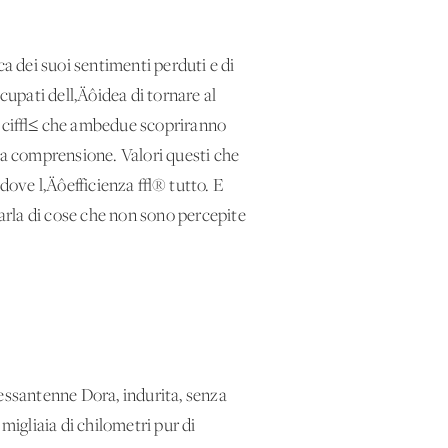
ca dei suoi sentimenti perduti e di
cupati dell‚Äôidea di tornare al
 ma ci√≤ che ambedue scopriranno
lla comprensione. Valori questi che
dove l‚Äôefficienza √® tutto. E
arla di cose che non sono percepite
sessantenne Dora, indurita, senza
migliaia di chilometri pur di