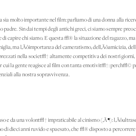
a sia molto importante nel film: parliamo di una donna alla ricer
io padre. Sin dai tempi degli antichi greci, ci siamo sempre preoc
re di capire chi siamo. E questa √® la situazione del ragazzo,
amiglia, ma l‚Äôimportanza del cameratismo, dell‚Äôamicizia, de
zzati nella societ√† altamente competitiva dei nostri giorni, 
 cui la gente reagisce al film con tanta emotivit√†: perch√© p
ziali alla nostra sopravvivenza.
aso e da una volont√† impraticabile al cinismo (‚Ä¶): l‚Äôultra
ino di dieci anni ruvido e spaesato, che √® disposto a percorrere 