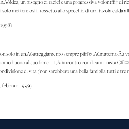
un‚Äôidea, un bisogno di radici e una progressiva volont√† di ri
 solo mettendosi il rossetto allo specchio di una tavola calda aff
/1998)
non solo in un‚Äôatteggiamento sempre pi√π ‚Äúmaterno‚Äù ver
 uomo buono al suo fianco. L‚Äôincontro con il camionista C√©sar
ondivisione di vita (non sarebbero una bella famiglia tutti e tre 
 febbraio 1999)