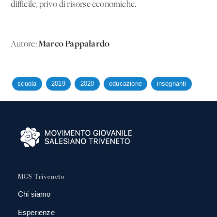
difficile, privo di risorse economiche.
Marco Pappalardo
Autore:
scuola
2019
2020
educazione
insegnanti
MGS Triveneto
Chi siamo
Esperienze