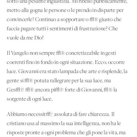
sotto una pesante ingiustizia. Mi ribello pubblicamente,
metto alla gogna le persone o le prendo in disparte per
convincerle? Continuo a sopportare o √® giusto che
faccia pagare tutti i sentimenti di frustrazione? Che
vuole da me Dio?
Il Vangelo non sempre √® concretizzabile in gesti
coerenti fino in fondo in ogni situazione. Ecco. occorre
luce. Giovanni era stato lampada che arte e risplende, la
gente si √® potuta rallegrare per la sua luce, ma
Ges√π √® ancora pi√π forte di Giovanni, √® la
sorgente di ogni luce.
Abbiamo necessit√† assoluta di fare chiarezza. Il
cristiano usa al massimo la sua intelligenza, non ha le
risposte pronte a ogni problema che gli pone la vita, ma