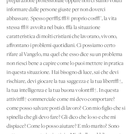
preparazione professionale oppure non ci siamo voluti
informare dalle persone giuste per non doverci
abbassare. Spesso per√≤ √® proprio cos√¨, la vita
stessa √® avvolta nel buio. √à la situazione
caratteristica di molti cristiani che lavorano, vivono,
affrontano i problemi quotidiani. Ci possiamo certo
rifare al Vangelo, ma quel che esso dice su un problema
non riesci bene a capire come lo puoi mettere in pratica
in questa situazione. Hai bisogno di luce, sai che devi
rischiare, devi giocare la tua saggezza e la tua libert√†,
la tua intelligenza e la tua buona volont√†. In questa
attivit√† commerciale come mi devo comportare?
come posso salvare posti di lavoro? Con mio figlio che si
spinella che gli devo fare? Gli dico che lo so e che mi
dispiace? Come lo posso aiutare? E mlo marito? Sono