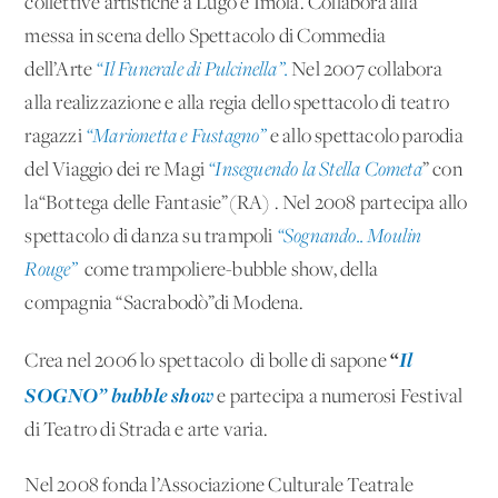
collettive artistiche a Lugo e Imola. Collabora alla
messa in scena dello Spettacolo di Commedia
dell’Arte
“Il Funerale di Pulcinella”.
Nel 2007 collabora
alla realizzazione e alla regia dello spettacolo di teatro
ragazzi
“Marionetta e Fustagno”
e allo spettacolo parodia
del Viaggio dei re Magi
“Inseguendo la Stella Cometa
” con
la“Bottega delle Fantasie”(RA) . Nel 2008 partecipa allo
spettacolo di danza su trampoli
“Sognando.. Moulin
Rouge”
come trampoliere-bubble show, della
compagnia “Sacrabodò”di Modena.
“
Il
Crea nel 2006 lo spettacolo di bolle di sapone
SOGNO” bubble show
e partecipa a numerosi Festival
di Teatro di Strada e arte varia.
Nel 2008 fonda l’Associazione Culturale Teatrale