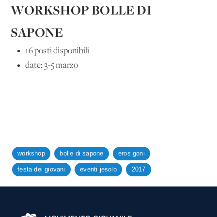
WORKSHOP BOLLE DI
SAPONE
16 posti disponibili
date: 3-5 marzo
workshop
bolle di sapone
eros goni
festa dei giovani
eventi jesolo
2017