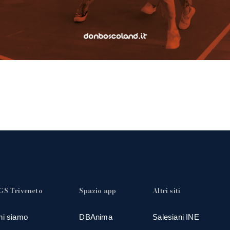
GS Triveneto
Spazio app
Altri siti
hi siamo
DBAnima
Salesiani INE