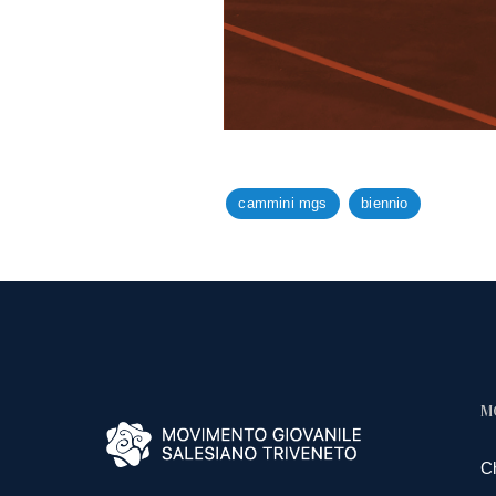
cammini mgs
biennio
M
C