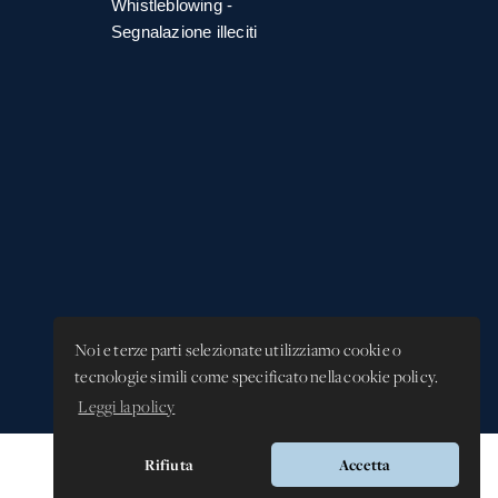
Whistleblowing -
Segnalazione illeciti
Noi e terze parti selezionate utilizziamo cookie o
tecnologie simili come specificato nella cookie policy.
Leggi la policy
Rifiuta
Accetta
Versione app: 3.64.2 (18ea8745)