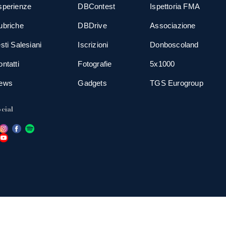
sperienze
DBContest
Ispettoria FMA
ubriche
DBDrive
Associazione
sti Salesiani
Iscrizioni
Donboscoland
ntatti
Fotografie
5x1000
ews
Gadgets
TGS Eurogroup
cial