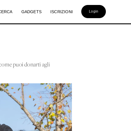
CERCA
GADGETS
ISCRIZIONI
Login
 come puoi donarti agli