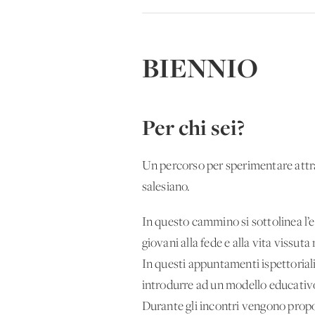
BIENNIO
Per chi sei?
Un percorso per sperimentare attrave
salesiano.
In questo cammino si sottolinea l’e
giovani alla fede e alla vita vissuta
In questi appuntamenti ispettorial
introdurre ad un modello educativo
Durante gli incontri vengono propos