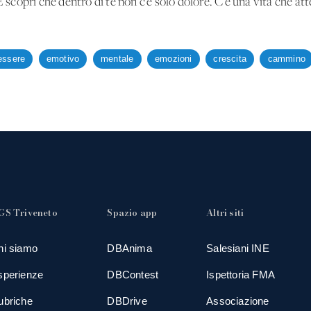
E scopri che dentro di te non c’è solo dolore. C’è una vita che att
essere
emotivo
mentale
emozioni
crescita
cammino
GS Triveneto
Spazio app
Altri siti
hi siamo
DBAnima
Salesiani INE
sperienze
DBContest
Ispettoria FMA
ubriche
DBDrive
Associazione