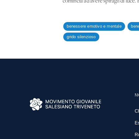
comincia ad avere spiragli di luce. 
benessere emotivo e mentale
ben
grido silenzioso
M
C
E
R