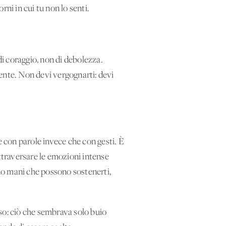
rni in cui tu non lo senti.
i coraggio, non di debolezza.
ente. Non devi vergognarti: devi
e con parole invece che con gesti. È
 attraversare le emozioni intense
ono mani che possono sostenerti,
so: ciò che sembrava solo buio