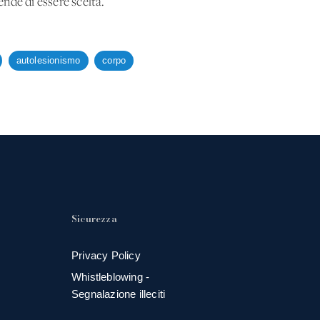
ende di essere scelta.
autolesionismo
corpo
Sicurezza
Privacy Policy
Whistleblowing -
Segnalazione illeciti