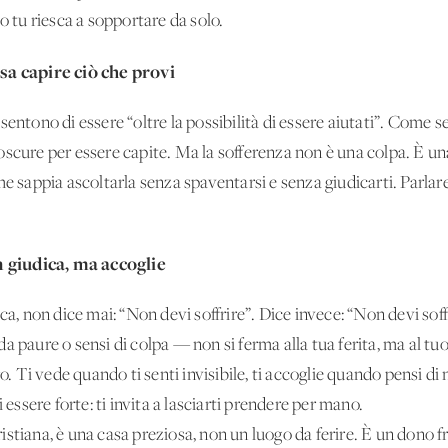
o tu riesca a sopportare da solo.
a capire ciò che provi
sentono di essere “oltre la possibilità di essere aiutati”. Come 
scure per essere capite. Ma la sofferenza non è una colpa. È una
e sappia ascoltarla senza spaventarsi e senza giudicarti. Parlare
 giudica, ma accoglie
ica, non dice mai: “Non devi soffrire”. Dice invece: “Non devi sof
a paure o sensi di colpa — non si ferma alla tua ferita, ma al tu
ro. Ti vede quando ti senti invisibile, ti accoglie quando pensi di
 essere forte: ti invita a lasciarti prendere per mano.
 cristiana, è una casa preziosa, non un luogo da ferire. È un dono 