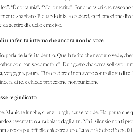
go”, “È colpa mia”, “Me lo merito”. Sono pensieri che nascono da 
omento sbagliato. E quando inizi a crederci, ogni emozione diven
 da gestire di quello emotivo.
di una ferita interna che ancora non ha voce
io: parla della ferita dentro. Quella ferita che nessuno vede, ch
soffrendo e non so come fare”. È un gesto che cerca sollievo imm
, vergogna, paura. Ti fa credere di non avere controllo su di te. 
 sincera di te, e chiede protezione, non punizione.
essere giudicato
de. Maniche lunghe, silenzi lunghi, scuse rapide. Hai paura che 
uardo spaventato o arrabbiato degli altri. Ma il silenzio non ti pro
ta ancora più difficile chiedere aiuto. La verità è che ciò che fai