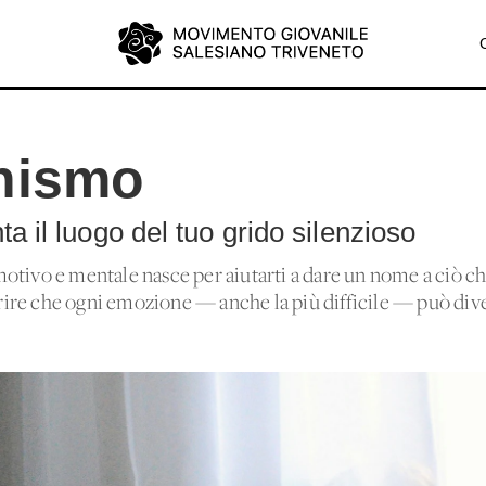
nismo
a il luogo del tuo grido silenzioso
otivo e mentale nasce per aiutarti a dare un nome a ciò che
coprire che ogni emozione — anche la più difficile — può d