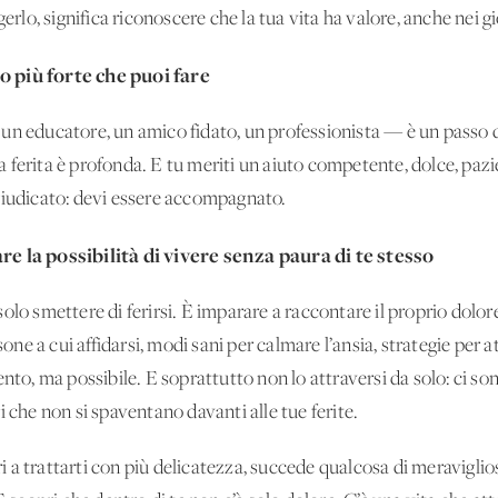
erlo, significa riconoscere che la tua vita ha valore, anche nei gio
o più forte che puoi fare
un educatore, un amico fidato, un professionista — è un passo d
 ferita è profonda. E tu meriti un aiuto competente, dolce, pazi
giudicato: devi essere accompagnato.
re la possibilità di vivere senza paura di te stesso
olo smettere di ferirsi. È imparare a raccontare il proprio dolor
rsone a cui affidarsi, modi sani per calmare l’ansia, strategie per
ento, ma possibile. E soprattutto non lo attraversi da solo: ci s
i che non si spaventano davanti alle tue ferite.
 a trattarti con più delicatezza, succede qualcosa di meraviglio