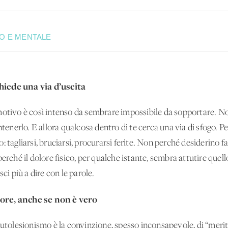
O E MENTALE
hiede una via d’uscita
motivo è così intenso da sembrare impossibile da sopportare. No
ntenerlo. E allora qualcosa dentro di te cerca una via di sfogo. P
: tagliarsi, bruciarsi, procurarsi ferite. Non perché desiderino f
erché il dolore fisico, per qualche istante, sembra attutire quell
ci più a dire con le parole.
lore, anche se non è vero
autolesionismo è la convinzione, spesso inconsapevole, di “meri