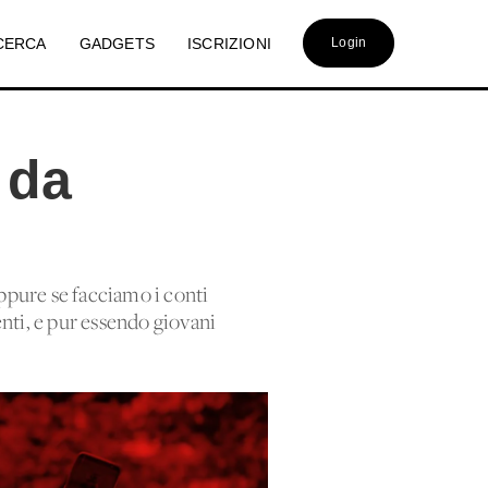
CERCA
GADGETS
ISCRIZIONI
Login
 da
ppure se facciamo i conti
enti, e pur essendo giovani