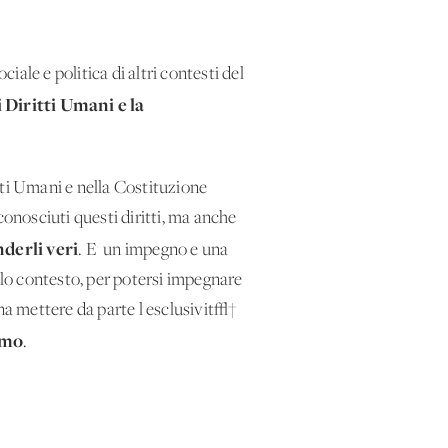
ale e politica di altri contesti del
 Diritti Umani e la
tti Umani e nella Costituzione
conosciuti questi diritti, ma anche
nderli veri
. E' un impegno e una
olo contesto, per potersi impegnare
gna mettere da parte l'esclusivit√†
omo
.