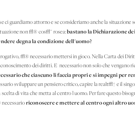
e ci guardiamo attorno e se consideriamo anche la situazione soci
bastano la Dichiarazione dei
situazione non √® cos√¨ rosea:
endere degna la condizione dell'uomo?
rrogativo, √® necessario mettersi in gioco. Nella Carta dei Diri
riconoscimento dei diritti. E' necessario non solo che vengano ri
cessario che ciascuno li faccia propri e si impegni per re
sario sviluppare un pensiero critico, capire la realt√† e il sing
 scelta di vita che metta al centro l'uomo. Per fare questo biso
riconoscere e mettere al centro ogni altro u
√® necessario