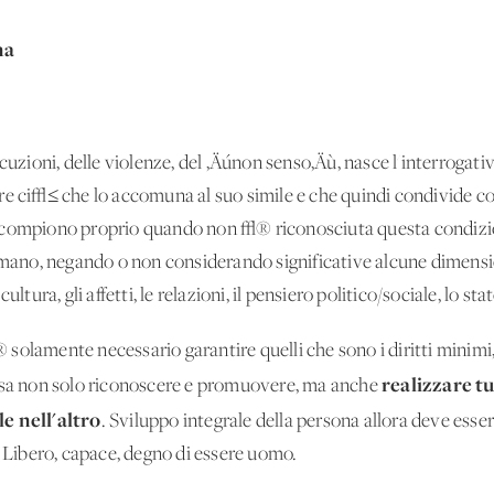
na
ecuzioni, delle violenze, del ‚Äúnon senso‚Äù, nasce l'interrogati
re ci√≤ che lo accomuna al suo simile e che quindi condivide con
 compiono proprio quando non √® riconosciuta questa condizio
 umano, negando o non considerando significative alcune dimensio
 cultura, gli affetti, le relazioni, il pensiero politico/sociale, lo sta
solamente necessario garantire quelli che sono i diritti minim
realizzare tu
ossa non solo riconoscere e promuovere, ma anche
le nell'altro
. Sviluppo integrale della persona allora deve ess
Libero, capace, degno di essere uomo.