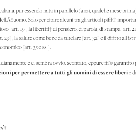
aliana, pur essendo nata in parallelo (anzi, qualche mese prima) 
ll‚Äôuomo. Solo per citare alcuni tra gli articoli pi√π importanti
igioso [art. 19], la libert√† di pensiero, di parola, di stampa [art.
29] ; la salute come bene da tutelare [art. 32] e il diritto all'ist
conomico [art. 35 e ss.].
tidianamente e ci sembra ovvio, scontato, eppure √® garantito
zioni per permettere a tutti gli uomini di essere liberi
e d
t√†