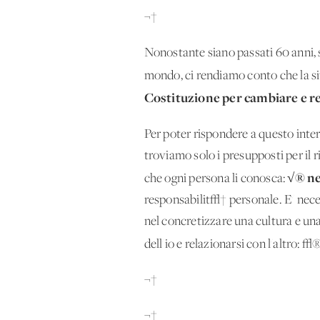
¬†
Nonostante siano passati 60 anni, s
mondo, ci rendiamo conto che la 
Costituzione per cambiare e r
Per poter rispondere a questo inte
troviamo solo i presupposti per il 
√® ne
che ogni persona li conosca:
responsabilit√† personale. E' neces
nel concretizzare una cultura e una
dell'io e relazionarsi con l'altro: 
¬†
¬†