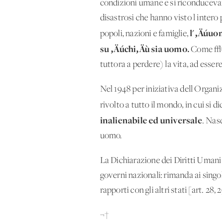
condizioni umane e si riconducevano 
disastrosi che hanno visto l'intero 
l'‚Äúuo
popoli, nazioni e famiglie,
su ‚Äúchi‚Äù sia uomo.
Come √® 
tuttora a perdere) la vita, ad essere
Nel 1948 per iniziativa dell'Organ
rivolto a tutto il mondo, in cui si d
inalienabile ed universale
. Nas
uomo.
La Dichiarazione dei Diritti Umani n
governi nazionali: rimanda ai singol
rapporti con gli altri stati [art. 28, 2
¬†