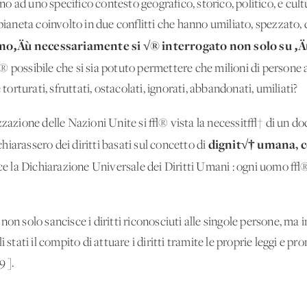
ad uno specifico contesto geografico, storico, politico, e cultur
pianeta coinvolto in due conflitti che hanno umiliato, spezzato, 
mo‚Äù necessariamente si √® interrogato non solo su ‚Ä
possibile che si sia potuto permettere che milioni di persone
 torturati, sfruttati, ostacolati, ignorati, abbandonati, umiliati?
izzazione delle Nazioni Unite si √® vista la necessit√† di un 
dignit√† umana, c
ichiarassero dei diritti basati sul concetto di
ce la Dichiarazione Universale dei Diritti Umani : ogni uomo √
on solo sancisce i diritti riconosciuti alle singole persone, ma i
i stati il compito di attuare i diritti tramite le proprie leggi e 
9 ].