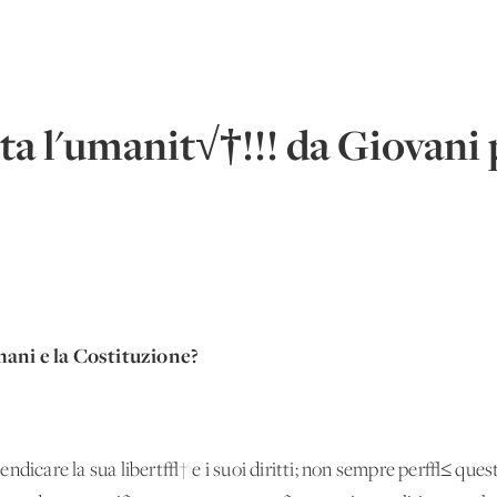
tta l'umanit√†!!! da Giovani 
mani e la Costituzione?
ndicare la sua libert√† e i suoi diritti; non sempre per√≤ quest