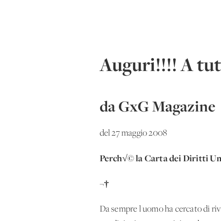
Auguri!!!! A tu
da GxG Magazine
del 27 maggio 2008
Perch√© la Carta dei Diritti U
¬†
Da sempre l'uomo ha cercato di rive