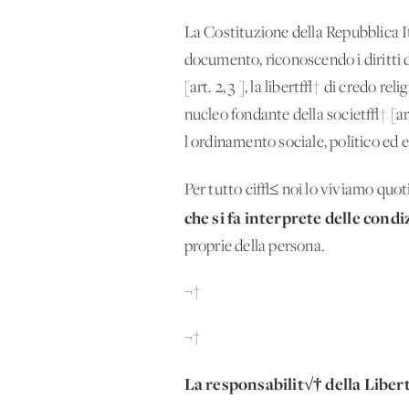
La Costituzione della Repubblica It
documento, riconoscendo i diritti de
[art. 2, 3 ], la libert√† di credo rel
nucleo fondante della societ√† [art. 
l'ordinamento sociale, politico ed e
Per tutto ci√≤ noi lo viviamo quo
che si fa interprete delle condi
proprie della persona.
¬†
¬†
La responsabilit√† della Liber