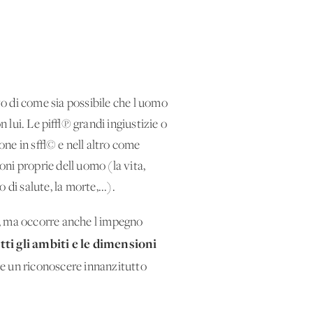
vo di come sia possibile che l'uomo
 lui. Le pi√π grandi ingiustizie o
ne in s√© e nell'altro come
ni proprie dell'uomo (la vita,
to di salute, la morte,...).
i, ma occorre anche l'impegno
tti gli ambiti e le dimensioni
ere un riconoscere innanzitutto