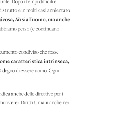
ale. Dopo i tempi difficili e
distrutto e in molti casi annientato
úcosa‚Äù sia l'uomo, ma anche
 abbiamo perso (e continuano
documento condiviso che fosse
ome caratteristica intrinseca,
® degno di essere uomo. Ogni
ndica anche delle direttive per i
promuovere i Diritti Umani anche nei