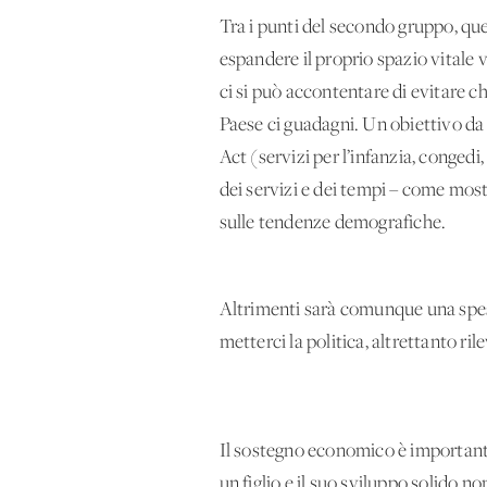
Tra i punti del secondo gruppo, que
espandere il proprio spazio vitale v
ci si può accontentare di evitare ch
Paese ci guadagni. Un obiettivo da 
Act (servizi per l’infanzia, conged
dei servizi e dei tempi – come mostr
sulle tendenze demografiche.
Altrimenti sarà comunque una spesa 
metterci la politica, altrettanto ri
Il sostegno economico è importante
un figlio e il suo sviluppo solido n