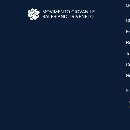
M
C
E
R
Te
Co
N
So