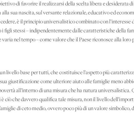
ttivo di favorire il realizzarsi della scelta libera e desiderata di
 alla sua nascita, sul versante relazionale, educativo ed econ
cedere, è il principio universalistico combinato con l’interesse
o i figli stessi – indipendentemente dalle caratteristiche della fa
e varia nel tempo – come valore che il Paese riconosce alla loro p
 livello base per tutti, che costituisce l’aspetto più caratteriz
 sua giustificazione come ulteriore aiuto alle famiglie meno abb
povertà all’interno di una misura che ha natura universalistica. 
 è ciò che davvero qualifica tale misura, non il livello dell’impor
e famiglie di ceto medio, ovvero poco più di un valore simbolic