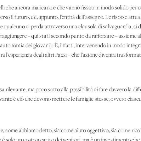
lli che ancora mancano e che vanno fissati in modo solido per co
erso il futuro, c’è, appunto, l’entità dell’assegno. Le risorse a
e qualcuno ci perda attraverso una clausola di salvaguardia, si d
raggiungere – qui sta il secondo punto da rafforzare – assieme al
i, autonomia dei giovani). È, infatti, intervenendo in modo inte
a l’esperienza degli altri Paesi – che l’azione diventa trasformati
rilevante, ma poco sotto alla possibilità di fare davvero la dif
levante è ciò che devono mettere le famiglie stesse, ovvero ciascu
, come abbiamo detto, sia come aiuto oggettivo, sia come ricon
on è solo un costo a carico dei genitori, ma è un investimento che