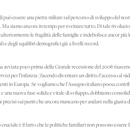
li può essere una pietra miliare sul percorso di sviluppo del nost
ri. Ma siamo ancora in tempo per rovinare tutto. Di tale rivolu
lteriormente le fragilità delle famiglie e indebolisca ancor più 
 e degli squilibri demografici già a livelli record.
a avviata poco prima della Grande recessione del 2008 riuscendo
ervizi per l’infanzia (facendo diventare un diritto l’accesso al 
enti in Europa. Se vogliamo che l’Assegno italiano possa contribu
 una nuova fase solida e vitale di sviluppo, dobbiamo consolida
i precisi sui punti che ancora mancano per andare nella giusta d
ruciale è il fatto che le politiche familiari non possono essere l