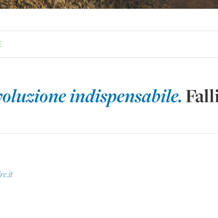
E
ivoluzione indispensabile.
Fall
re.it