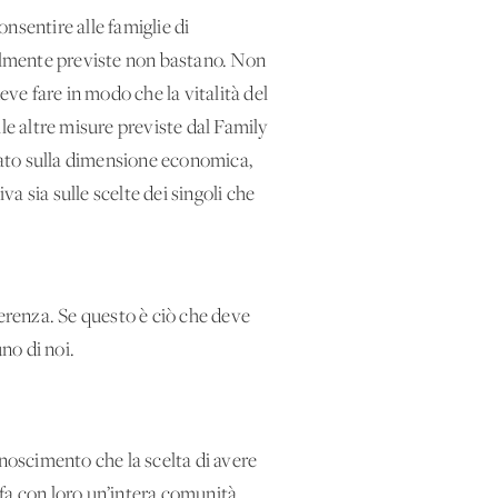
nsentire alle famiglie di
ttualmente previste non bastano. Non
eve fare in modo che la vitalità del
le altre misure previste dal Family
grato sulla dimensione economica,
va sia sulle scelte dei singoli che
ferenza. Se questo è ciò che deve
no di noi.
oscimento che la scelta di avere
 fa con loro un’intera comunità.