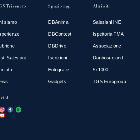
GS Triveneto
Spazio app
Altri siti
hi siamo
DBAnima
Salesiani INE
sperienze
DBContest
Ispettoria FMA
ubriche
DBDrive
Associazione
sti Salesiani
Iscrizioni
Donboscoland
ntatti
Fotografie
5x1000
ews
Gadgets
TGS Eurogroup
cial