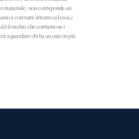
te materiale) non corrisponde un
amo a costruire attorno ad essa, i
 è il rischio che corriamo se i
erà a guardare chi ha un euro in più