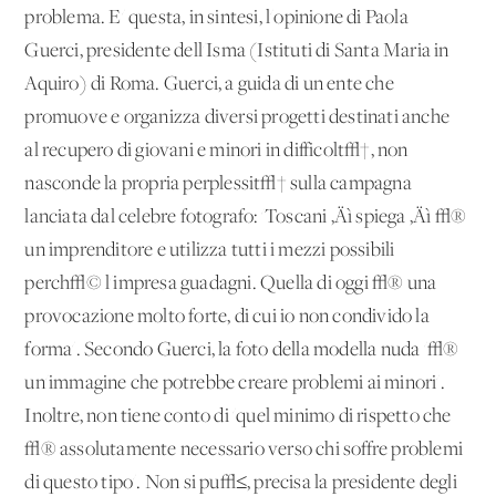
problema. E' questa, in sintesi, l'opinione di Paola
Guerci, presidente dell'Isma (Istituti di Santa Maria in
Aquiro) di Roma. Guerci, a guida di un ente che
promuove e organizza diversi progetti destinati anche
al recupero di giovani e minori in difficolt√†, non
nasconde la propria perplessit√† sulla campagna
lanciata dal celebre fotografo: 'Toscani ‚Äì spiega ‚Äì √®
un imprenditore e utilizza tutti i mezzi possibili
perch√© l'impresa guadagni. Quella di oggi √® una
provocazione molto forte, di cui io non condivido la
forma'. Secondo Guerci, la foto della modella nuda '√®
un'immagine che potrebbe creare problemi ai minori'.
Inoltre, non tiene conto di 'quel minimo di rispetto che
√® assolutamente necessario verso chi soffre problemi
di questo tipo'. Non si pu√≤, precisa la presidente degli