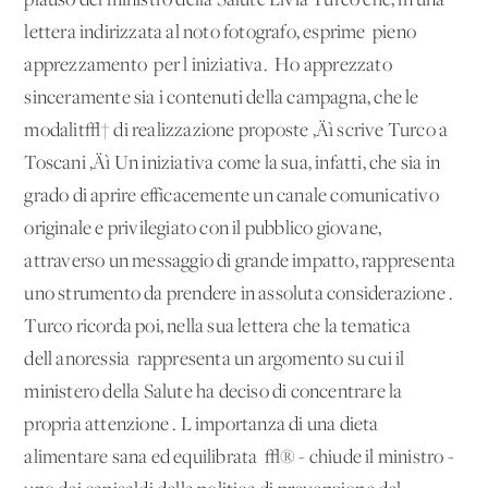
plauso del ministro della Salute Livia Turco che, in una
lettera indirizzata al noto fotografo, esprime 'pieno
apprezzamento' per l'iniziativa. 'Ho apprezzato
sinceramente sia i contenuti della campagna, che le
modalit√† di realizzazione proposte ‚Äì scrive Turco a
Toscani ‚Äì Un'iniziativa come la sua, infatti, che sia in
grado di aprire efficacemente un canale comunicativo
originale e privilegiato con il pubblico giovane,
attraverso un messaggio di grande impatto, rappresenta
uno strumento da prendere in assoluta considerazione'.
Turco ricorda poi, nella sua lettera che la tematica
dell'anoressia 'rappresenta un argomento su cui il
ministero della Salute ha deciso di concentrare la
propria attenzione'. L'importanza di una dieta
alimentare sana ed equilibrata '√® - chiude il ministro -