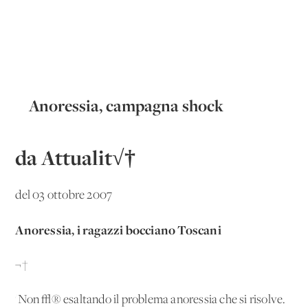
Anoressia, campagna shock
da Attualit√†
del 03 ottobre 2007
Anoressia, i ragazzi bocciano Toscani
¬†
'Non √® esaltando il problema anoressia che si risolve.