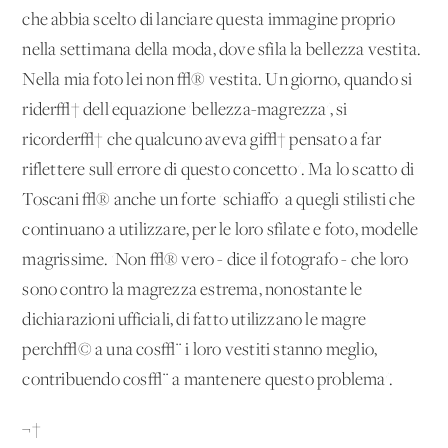
che abbia scelto di lanciare questa immagine proprio
nella settimana della moda, dove sfila la bellezza vestita.
Nella mia foto lei non √® vestita. Un giorno, quando si
rider√† dell'equazione 'bellezza-magrezza', si
ricorder√† che qualcuno aveva gi√† pensato a far
riflettere sull'errore di questo concetto'. Ma lo scatto di
Toscani √® anche un forte 'schiaffo' a quegli stilisti che
continuano a utilizzare, per le loro sfilate e foto, modelle
magrissime. 'Non √® vero - dice il fotografo - che loro
sono contro la magrezza estrema, nonostante le
dichiarazioni ufficiali, di fatto utilizzano le magre
perch√© a una cos√¨ i loro vestiti stanno meglio,
contribuendo cos√¨ a mantenere questo problema'.
¬†