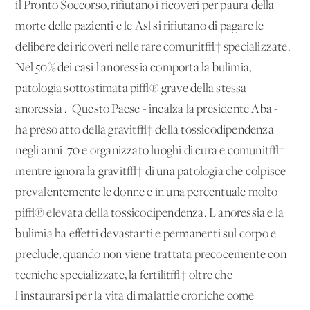
il Pronto Soccorso, rifiutano i ricoveri per paura della
morte delle pazienti e le Asl si rifiutano di pagare le
delibere dei ricoveri nelle rare comunit√† specializzate.
Nel 50% dei casi l'anoressia comporta la bulimia,
patologia sottostimata pi√π grave della stessa
anoressia'. 'Questo Paese - incalza la presidente Aba -
ha preso atto della gravit√† della tossicodipendenza
negli anni '70 e organizzato luoghi di cura e comunit√†
mentre ignora la gravit√† di una patologia che colpisce
prevalentemente le donne e in una percentuale molto
pi√π elevata della tossicodipendenza. L'anoressia e la
bulimia ha effetti devastanti e permanenti sul corpo e
preclude, quando non viene trattata precocemente con
tecniche specializzate, la fertilit√† oltre che
l'instaurarsi per la vita di malattie croniche come