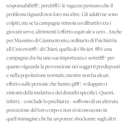
responsabilit√† perch√© le ragazze pensano che il
problema riguardi non loro ma altre. Gli adulti ne sono
colpiti, ma se la campagna stimola un dibattito tra i
giovani serve, altrimenti l'effetto equivale a zero'. Anche
per Massimo di Giannantonio, ordinario di Psichiatria
all'Universit√† di Chieti, quella di Olivieri '√® una
campagna che ha una sua importanza e seriet√† per
quanto riguarda la prevenzione nei soggetti predisposti
e nella popolazione normale, mentre non ha alcun
effetto sulle persone che hanno gi√† sviluppato i
sintomi della malattia e dei disturbi specifici. Questi,
infatti, - conclude lo psichiatra - soffrono di un'alterata
percezione del loro corpo e non si riconoscono in
quell'immagine che ha un potere shockante sugli altri'.