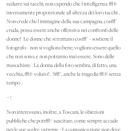
sedurre sui tacchi, non capendo che l'intelligenza √®
inversamente proporzionale all'altezza dei loro tacchi'.
Non crede che l'immagine della sua campagna, cos√¨
cruda, possa essere anche offensiva nei confronti delle
donne? 'Le donne che si trattano cos√¨ - sostiene il
fotografo - non si vogliono bene, vogliono essere quello
che non sono, e non potranno mai essere. Sono delle
masochiste'. La donna della foto sembra, di fatto, una
vecchia, √® voluto?. 'S√¨, anche la tragedia √® senza
tempo'.
¬†
Non interessano, inoltre, a Toscani, le obiezioni
pubbliche che potr√† suscitare, come sempre accade
per le sue scelte 'estreme': 'La comunicazione non deve