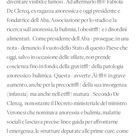
diventare visibili e famosi'. Ad affermarlo √® Fabiola
De Clercq, ex ragazza anoressica e oggi presidente e
fondatrice dell'Aba, Associazione per lo studio e la
ricerca sull'anoressia, la bulimia, l'obesit√† e i disordini
alimentari. 'Come presidente dell'Aba - prosegue, in una
nota - denuncio il vuoto dello Stato di questo Paese che
oggi, salvo in occasione delle sfilate, non prende
coscienza fino in fondo, della gravit√† della patologia
anoressico-bulimica. Questa - avverte ‚Äì √® in grave
aumento, anche per la precocit√† della sua insorgenza
(infanzia) ma anche nell'et√† matura'. Secondo De
Clercq, 'nonostante il Decreto ministeriale del ministro
Veronesi che nominava anoressia e bulimia, malattie
sociali e lasciava precise linee guida per affrontarne
l'emergenza, le strutture deputate alle prime cure, come