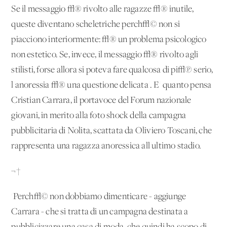
Se il messaggio √® rivolto alle ragazze √® inutile,
queste diventano scheletriche perch√© non si
piacciono interiormente: √® un problema psicologico
non estetico. Se, invece, il messaggio √® rivolto agli
stilisti, forse allora si poteva fare qualcosa di pi√π serio,
l'anoressia √® una questione delicata'. E' quanto pensa
Cristian Carrara, il portavoce del Forum nazionale
giovani, in merito alla foto shock della campagna
pubblicitaria di Nolita, scattata da Oliviero Toscani, che
rappresenta una ragazza anoressica all'ultimo stadio.
¬†
'Perch√© non dobbiamo dimenticare - aggiunge
Carrara - che si tratta di un campagna destinata a