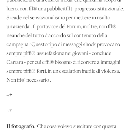
pubblicizzare una casa di moda, che quindi ha scopo di
lucro, non √® una pubblicit√†-progresso istituzionale.
Si cade nel sensazionalismo per mettere in risalto
un'azienda'. Il portavoce del Forum, inoltre, non √®
neanche del tutto d'accordo sul contenuto della
campagna: 'Questo tipo di messaggi shock provocano
sempre pi√π assuefazione nei giovani - conclude
Carrara - per cui c'√® bisogno di ricorrere a immagini
sempre pi√π forti, in un'escalation inutile di violenza.
Non √® necessario'.
¬†
¬†
Il fotografo
. 'Che cosa volevo suscitare con questa