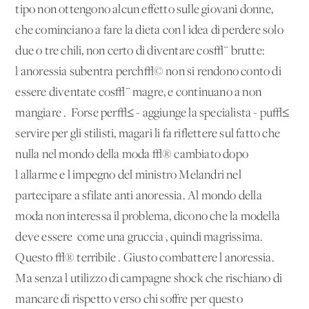
tipo non ottengono alcun effetto sulle giovani donne,
che cominciano a fare la dieta con l'idea di perdere solo
due o tre chili, non certo di diventare cos√¨ brutte:
l'anoressia subentra perch√© non si rendono conto di
essere diventate cos√¨ magre, e continuano a non
mangiare'. 'Forse per√≤ - aggiunge la specialista - pu√≤
servire per gli stilisti, magari li fa riflettere sul fatto che
nulla nel mondo della moda √® cambiato dopo
l'allarme e l'impegno del ministro Melandri nel
partecipare a sfilate anti anoressia. Al mondo della
moda non interessa il problema, dicono che la modella
deve essere 'come una gruccia', quindi magrissima.
Questo √® terribile'. Giusto combattere l'anoressia.
Ma senza l'utilizzo di campagne shock che rischiano di
mancare di rispetto verso chi soffre per questo