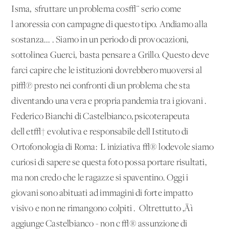
Isma, 'sfruttare un problema cos√¨ serio come
l'anoressia con campagne di questo tipo. Andiamo alla
sostanza...'. Siamo in un periodo di provocazioni,
sottolinea Guerci, 'basta pensare a Grillo. Questo deve
farci capire che le istituzioni dovrebbero muoversi al
pi√π presto nei confronti di un problema che sta
diventando una vera e propria pandemia tra i giovani'.
Federico Bianchi di Castelbianco, psicoterapeuta
dell'et√† evolutiva e responsabile dell'Istituto di
Ortofonologia di Roma: 'L'iniziativa √® lodevole siamo
curiosi di sapere se questa foto possa portare risultati,
ma non credo che le ragazze si spaventino. Oggi i
giovani sono abituati ad immagini di forte impatto
visivo e non ne rimangono colpiti'. 'Oltrettutto ‚Äì
aggiunge Castelbianco - non c'√® assunzione di