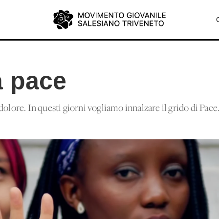
a pace
dolore. In questi giorni vogliamo innalzare il grido di Pac