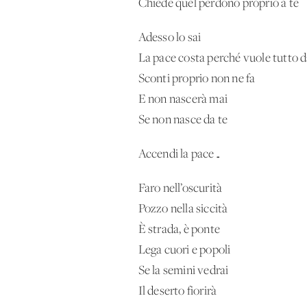
Chiede quel perdono proprio a te
Adesso lo sai
La pace costa perché vuole tutto d
Sconti proprio non ne fa
E non nascerà mai
Se non nasce da te
Accendi la pace…
Faro nell’oscurità
Pozzo nella siccità
È strada, è ponte
Lega cuori e popoli
Se la semini vedrai
Il deserto fiorirà