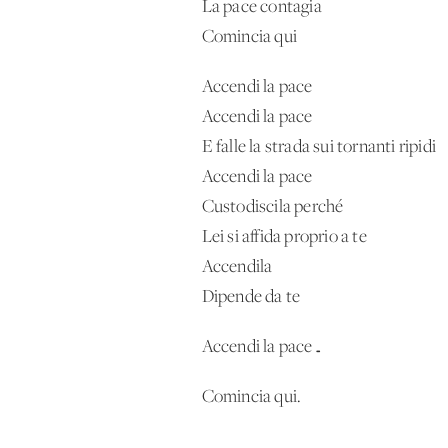
La pace contagia
Comincia qui
Accendi la pace
Accendi la pace
E falle la strada sui tornanti ripidi
Accendi la pace
Custodiscila perché
Lei si affida proprio a te
Accendila
Dipende da te
Accendi la pace…
Comincia qui.