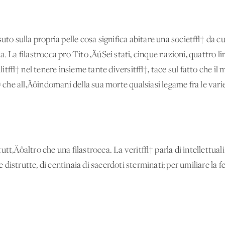
uto sulla propria pelle cosa significa abitare una societ√† da cu
. La filastrocca pro Tito ‚ÄúSei stati, cinque nazioni, quattro ling
bilit√† nel tenere insieme tante diversit√†, tace sul fatto che il
che all‚Äôindomani della sua morte qualsiasi legame fra le va
utt‚Äôaltro che una filastrocca. La verit√† parla di intellettuali
se distrutte, di centinaia di sacerdoti sterminati; per umiliare la