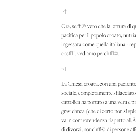
¬†
Ora, se √® vero che la lettura di 
pacifica per il popolo croato, nutri
ingessata come quella italiana - re
cos√¨, vediamo perch√©.
¬†
La Chiesa croata, con una paziente
sociale, completamente sfilacciato
cattolica ha portato a una vera e p
gravidanza (che di certo non si spieg
va in controtendenza rispetto all‚
di divorzi, nonch√© di persone aff