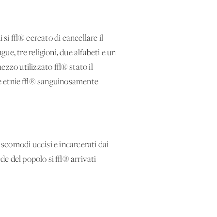
i si √® cercato di cancellare il
ue, tre religioni, due alfabeti e un
 mezzo utilizzato √® stato il
rie etnie √® sanguinosamente
 scomodi uccisi e incarcerati dai
 fede del popolo si √® arrivati