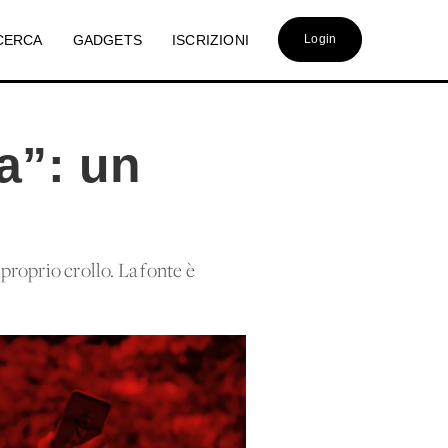
CERCA
GADGETS
ISCRIZIONI
Login
a”: un
 proprio crollo. La fonte è