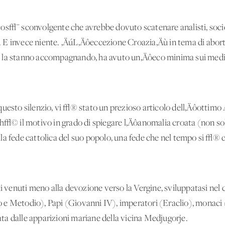
os√¨ sconvolgente che avrebbe dovuto scatenare analisti, socio
li. E invece niente. ‚ÄúL‚Äôeccezione Croazia‚Äù in tema di abor
e la stanno accompagnando, ha avuto un‚Äôeco minima sui medi
questo silenzio, vi √® stato un prezioso articolo dell‚Äôottimo
ch√© il motivo in grado di spiegare l‚Äôanomalia croata (non so
la fede cattolica del suo popolo, una fede che nel tempo si √® 
ai venuti meno alla devozione verso la Vergine, sviluppatasi nel 
lo e Metodio), Papi (Giovanni IV), imperatori (Eraclio), monaci (
a dalle apparizioni mariane della vicina Medjugorje.