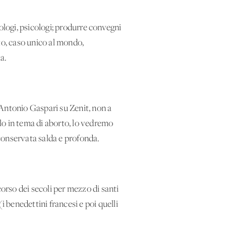
logi, psicologi; produrre convegni
to, caso unico al mondo,
a.
 Antonio Gaspari su Zenit, non a
lo in tema di aborto, lo vedremo
conservata salda e profonda.
corso dei secoli per mezzo di santi
i benedettini francesi e poi quelli