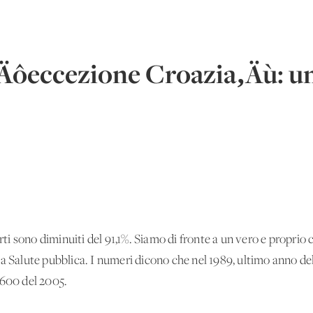
Äôeccezione Croazia‚Äù: u
orti sono diminuiti del 91,1%. Siamo di fronte a un vero e proprio
la Salute pubblica. I numeri dicono che nel 1989, ultimo anno de
.600 del 2005.