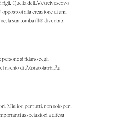
 figli. Quella dell‚ÄôArcivescovo
© oppostosi alla creazione di una
gime, la sua tomba √® diventata
 persone si fidano degli
l rischio di ‚Äústatolatria‚Äù
Migliori per tutti, non solo per i
mportanti associazioni a difesa