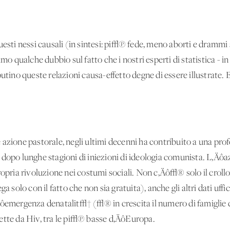
questi nessi causali (in sintesi: pi√π fede, meno aborti e dram
amo qualche dubbio sul fatto che i nostri esperti di statistica -
putino queste relazioni causa-effetto degne di essere illustrate
 azione pastorale, negli ultimi decenni ha contribuito a una pro
 dopo lunghe stagioni di iniezioni di ideologia comunista. L‚Äô
ropria rivoluzione nei costumi sociali. Non c‚Äô√® solo il crollo
a solo con il fatto che non sia gratuita), anche gli altri dati uff
Äôemergenza denatalit√† (√® in crescita il numero di famiglie co
ette da Hiv, tra le pi√π basse d‚ÄôEuropa.