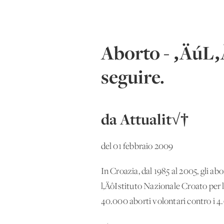
Aborto - ‚ÄúL‚
seguire.
da Attualit√†
del 01 febbraio 2009
In Croazia, dal 1985 al 2005, gli ab
l‚ÄôIstituto Nazionale Croato per 
40.000 aborti volontari contro i 4