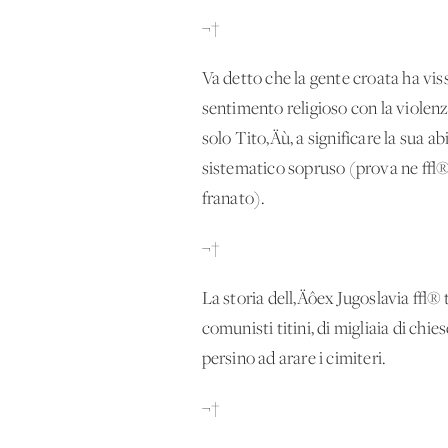
¬†
Va detto che la gente croata ha viss
sentimento religioso con la violenza
solo Tito‚Äù, a significare la sua a
sistematico sopruso (prova ne √® 
franato).
¬†
La storia dell‚Äôex Jugoslavia √® t
comunisti titini, di migliaia di chie
persino ad arare i cimiteri.
¬†