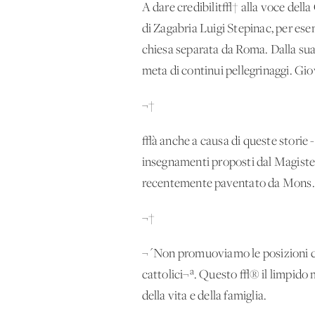
A dare credibilit√† alla voce dell
di Zagabria Luigi Stepinac, per ese
chiesa separata da Roma. Dalla su
meta di continui pellegrinaggi. Gi
¬†
√à anche a causa di queste storie 
insegnamenti proposti dal Magistero
recentemente paventato da Mons.
¬†
¬´Non promuoviamo le posizioni cat
cattolici¬ª. Questo √® il limpido 
della vita e della famiglia.