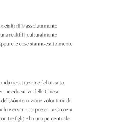
mi sociali) √® assolutamente
 in una realt√† culturalmente
. Eppure le cose stanno esattamente
fonda ricostruzione del tessuto
azione educativa della Chiesa
 dell‚Äôinterruzione volontaria di
iciali riservano sorprese. La Croazia
n tre figli) e ha una percentuale