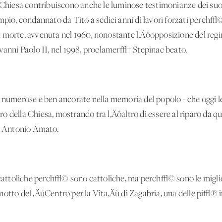
a Chiesa contribuiscono anche le luminose testimonianze dei suoi
mpio, condannato da Tito a sedici anni di lavori forzati perch√
a morte, avvenuta nel 1960, nonostante l‚Äôopposizione del re
ovanni Paolo II, nel 1998, proclamer√† Stepinac beato.
- numerose e ben ancorate nella memoria del popolo - che oggi le
 della Chiesa, mostrando tra l‚Äôaltro di essere al riparo da que
 Antonio Amato.
toliche perch√© sono cattoliche, ma perch√© sono le migliori. 
motto del ‚ÄúCentro per la Vita‚Äù di Zagabria, una delle pi√π i