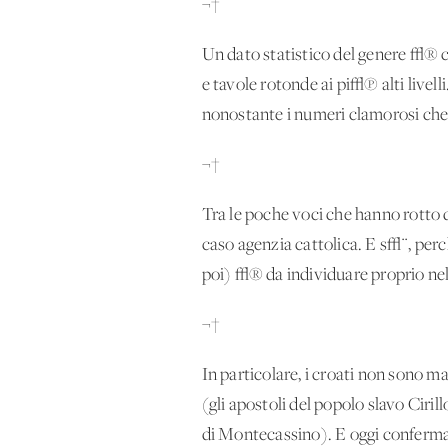
¬†
Un dato statistico del genere √® c
e tavole rotonde ai pi√π alti livel
nonostante i numeri clamorosi ch
¬†
Tra le poche voci che hanno rotto 
caso agenzia cattolica. E s√¨, per
poi) √® da individuare proprio nel
¬†
In particolare, i croati non sono m
(gli apostoli del popolo slavo Ciril
di Montecassino). E oggi confermat