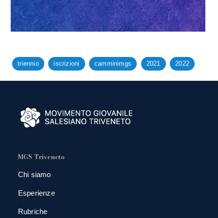
triennio
iscrizioni
camminimgs
2021
2022
MGS Triveneto
Chi siamo
Esperienze
Rubriche