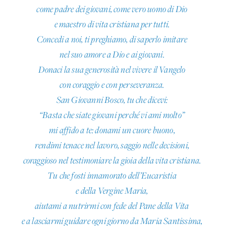
come padre dei giovani, come vero uomo di Dio
e maestro di vita cristiana per tutti.
Concedi a noi, ti preghiamo, di saperlo imitare
nel suo amore a Dio e ai giovani.
Donaci la sua generosità nel vivere il Vangelo
con coraggio e con perseveranza.
San Giovanni Bosco, tu che dicevi:
“Basta che siate giovani perché vi ami molto”
mi affido a te: donami un cuore buono,
rendimi tenace nel lavoro, saggio nelle decisioni,
coraggioso nel testimoniare la gioia della vita cristiana.
Tu che fosti innamorato dell’Eucaristia
e della Vergine Maria,
aiutami a nutrirmi con fede del Pane della Vita
e a lasciarmi guidare ogni giorno da Maria Santissima,