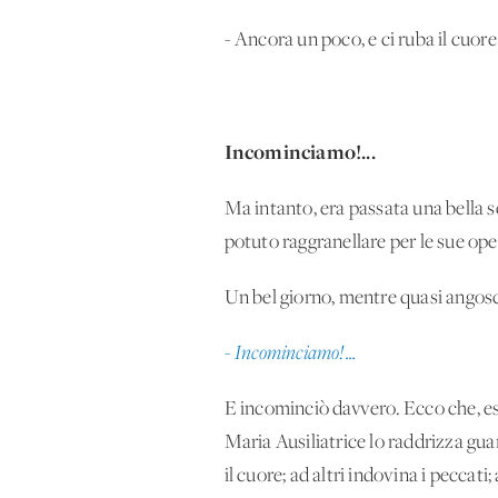
- Ancora un poco, e ci ruba il cuore 
Incominciamo!...
Ma intanto, era passata una bella se
potuto raggranellare per le sue ope
Un bel giorno, mentre quasi angosc
- Incominciamo!...
E incominciò davvero. Ecco che, ess
Maria Ausiliatrice lo raddrizza guar
il cuore; ad altri indovina i peccati;