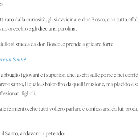
o.
ttirato dalla curiosità, gli si avvicina; e don Bosco, con tutta aff
l suo orecchio e gli dice una parolina.
ciullo si stacca da don Bosco, e prende a gridare forte:
ere un Santo!
ubbuglio i giovani e i superiori che, usciti sulle porte e nei corrido
prete santo, il quale, sbalordito da quell'irruzione, ma placido e
fezionati figlioli.
e fermento, che tutti vollero parlare e confessarsi da lui, produ
 il Santo, andavano ripetendo: