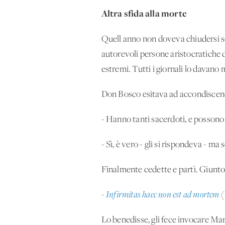
Altra sfida alla morte
Quell'anno non doveva chiudersi sen
autorevoli persone aristocratiche de
estremi. Tutti i giornali lo davano 
Don Bosco esitava ad accondiscend
- Hanno tanti sacerdoti, e possono 
- Sì, è vero - gli si rispondeva - ma
Finalmente cedette e partì. Giunto a
- Infirmitas haec non est ad mortem
(
Lo benedisse, gli fece invocare Mari