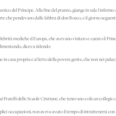
tico del Principe. Alla fine del pranzo, giunge in sala l'infermo
orte che pendevano dalle labbra di don Bosco, e il giorno seguen
elebrità mediche d'Europa, che avevano visitato e curato il Prin
limentando, diceva ridendo:
in casa propria e al letto della povera gente, che non nei palazzi 
ai Fratelli delle Scuole Cristiane, che tenevano colà un collegio 
plici occupazioni, non aveva avuto il tempo di intrattenersi con 