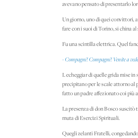
avevano pensato di presentarlo lor
Un giorno, uno di quei convittori, a
fare con i suoi di Torino, si china a
Fu una scintilla elettrica. Quel fan
- Compagni! Compagni! Venite a ved
L'echeggiar di quelle grida mise in s
precipitano per le scale attorno al 
fatto un padre affezionato coi più af
La presenza di don Bosco suscitò tal
muta di Esercizi Spirituali.
Quegli zelanti Fratelli, congedando