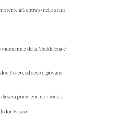
l morente già entrato nello stato
sa monumentale della Maddalena è
i don Bosco, ed ecco il giovane
o la sera prima era moribondo.
 di don Bosco.