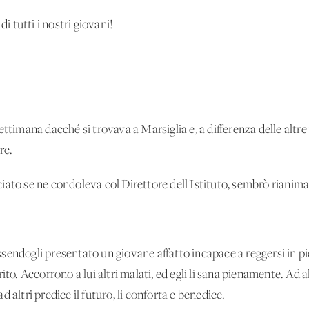
di tutti i nostri giovani!
ttimana dacché si trovava a Marsiglia e, a differenza delle altre 
re.
iato se ne condoleva col Direttore dell'Istituto, sembrò rianima
endogli presentato un giovane affatto incapace a reggersi in pie
ito. Accorrono a lui altri malati, ed egli li sana pienamente. Ad al
 ad altri predice il futuro, li conforta e benedice.