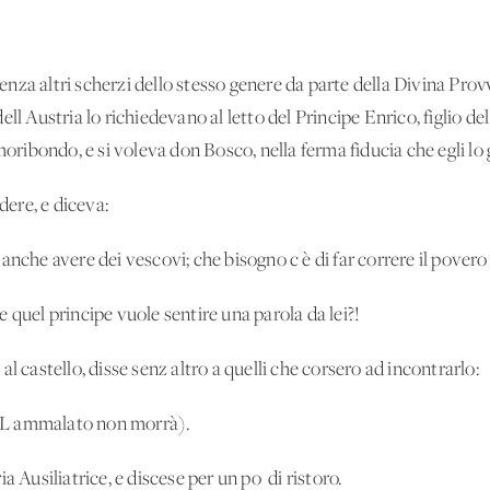
za altri scherzi dello stesso genere da parte della Divina Prov
ll'Austria lo richiedevano al letto del Principe Enrico, figlio del
moribondo, e si voleva don Bosco, nella ferma fiducia che egli lo 
ere, e diceva:
anche avere dei vescovi; che bisogno c'è di far correre il pover
 se quel principe vuole sentire una parola da lei?!
l castello, disse senz'altro a quelli che corsero ad incontrarlo:
L'ammalato non morrà).
a Ausiliatrice, e discese per un po' di ristoro.