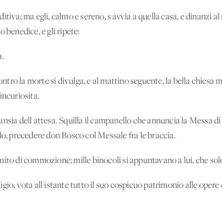
tiva; ma egli, calmo e sereno, s'avvia a quella casa, e dinanzi a
 benedice, e gli ripete:
a.
 contro la morte si divulga, e al mattino seguente, la bella chie
incuriosita.
 l'ansia dell'attesa. Squilla il campanello che annuncia la Messa d
lo, precedere don Bosco col Messale fra le braccia.
mito di commozione; mille binocoli si appuntavano a lui, che sol
gio, vota all'istante tutto il suo cospicuo patrimonio alle opere