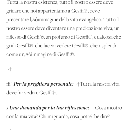
Tutta la nostra esistenza, tutto il nostro essere deve
gridare che noi apparteniamo a Ges√π, deve
presentare l‚Äôimmagine della vita evangelica. Tutto il
nostro essere deve diventare una predicazione viva, un
riflesso di Ges√π, un profumo di Ges√π, qualcosa che
gridi Ges√π, che faccia vedere Ges√π, che risplenda
come un‚Äôimmagine di Ges√π.
¬†
Per la preghiera personale:
√´
¬†Tutta la nostra vita
deve far vedere Ges√π.
Una domanda per la tua riflessione:
s
¬†Cosa mostro
con la mia vita? Chi mi guarda, cosa potrebbe dire?