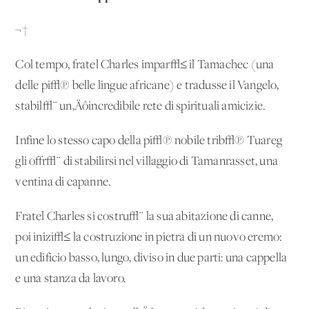
¬†
Col tempo, fratel Charles impar√≤ il Tamachec (una
delle pi√π belle lingue africane) e tradusse il Vangelo,
stabil√¨ un‚Äôincredibile rete di spirituali amicizie.
Infine lo stesso capo della pi√π nobile trib√π Tuareg
gli offr√¨ di stabilirsi nel villaggio di Tamanrasset, una
ventina di capanne.
Fratel Charles si costru√¨ la sua abitazione di canne,
poi inizi√≤ la costruzione in pietra di un nuovo eremo:
un edificio basso, lungo, diviso in due parti: una cappella
e una stanza da lavoro.