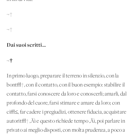
¬†
¬†
Dai suoi scritti...
¬†
In primo luogo, preparare il terreno in silenzio, con la
bont√†, con il contatto, con il buon esempio: stabilire il
contatto, farsi conoscere da loro e conoscerli; amarli, dal
profondo del cuore, farsi stimare e amare da loro; con
ci√≤, far cadere i pregiudizi, ottenere fiducia, acquistare
autorit√† ‚Äì e questo richiede tempo ‚Äì, poi parlare in
privato ai meglio disposti, con molta prudenza, a poco a