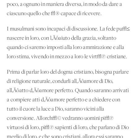
poco, a ognuno in maniera diversa, in modo da dare a
ciascuno quello che √® capace di ricevere.
I musulmani sono incapaci di discussione. La fede pu√≤
nascere in loro, con l‚Äôaiuto della grazia, soltanto
quando ci saremo imposti alla loro ammirazione e alla
loro stima, vivendo in mezzo a loro le virt√π cristiane.
Prima di parlar loro del dogma cristiano, bisogna parlare
di religione naturale, condurli all‚Äôamore di Dio,
all‚Äôatto d‚Äôamore perfetto. Quando saranno arrivati
a compiere atti d‚Äôamore perfetto e a chiedere con
tutto il cuore la luce a Dio, saranno vicini alla
conversione. Allorch√© vedranno uomini pi√π
virtuosi di loro, pi√π sapienti di loro, che parlano di Dio
meglio di loro, e che sono cristiani, allora essi saranno