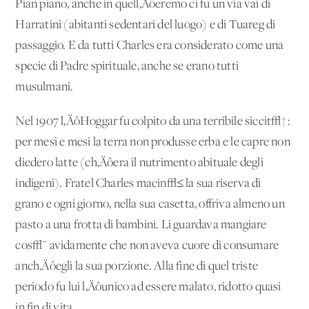
Pian piano, anche in quell‚Äôeremo ci fu un via vai di
Harratini (abitanti sedentari del luogo) e di Tuareg di
passaggio. E da tutti Charles era considerato come una
specie di Padre spirituale, anche se erano tutti
musulmani.
Nel 1907 l‚ÄôHoggar fu colpito da una terribile siccit√†:
per mesi e mesi la terra non produsse erba e le capre non
diedero latte (ch‚Äôera il nutrimento abituale degli
indigeni). Fratel Charles macin√≤ la sua riserva di
grano e ogni giorno, nella sua casetta, offriva almeno un
pasto a una frotta di bambini. Li guardava mangiare
cos√¨ avidamente che non aveva cuore di consumare
anch‚Äôegli la sua porzione. Alla fine di quel triste
periodo fu lui l‚Äôunico ad essere malato, ridotto quasi
in fin di vita.